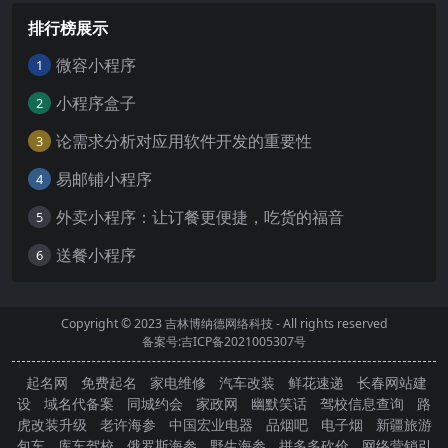
排行榜展示
微容小程序
1
小程序盒子
2
论需求分析对应用软件开发的重要性
3
易邮铺小程序
4
外卖小程序：让订餐更便捷，吃货的福音
5
送餐小程序
6
Copyright © 2023
吉林博纳德网络科技
- All rights reserved
备案号:吉ICP备2021005307号
起名网
免费起名
家电维修
汽车改装
鲜花速递
长春网站建
设
域名代备案
同城约会
家政网
幽默笑话
驾校信息查询
路
虎改装升级
老许海参
中国宏业电器
品烟吧
电子烟
新疆旅游
包车
库车驾校
俄罗斯海参
野生海参
拼多多砍价
网络营销引