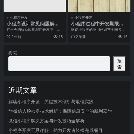
小程序开发
小程序开发
小程序设计常见问题解
小程序过程中开发期限的
析：让你的小程序更出色
差异有哪些要素影响
在当今的移动应用程序开发中，小
微信小程序的应用已遍布全国各
程序成为了一种重要的方式来提供
地，而且各种各样互联网公司也在
2 年前
18
2 年前
16
服务和吸引用户。尽管
构建微信小程序以搭建各
搜索
搜
索
近期文章
解读小程序开发：关键技术剖析与最佳实践
**微信人脸核身技术解析：保障信息安全的新利器**
微信小程序解决方案与开发技巧全解析
小程序开发工具详解：助力开发者轻松完成项目