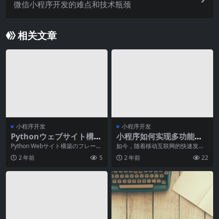
微信小程序开发的难点和技术瓶颈
相关文章
小程序开发
小程序开发
Pythonウェブサイト構築
小程序如何实现多功能定
のフレームワーク選び
制化？
Python Webサイト構築のフレーム
如今，随着移动互联网的快速发
ワーク選びについてPythonは、現
展，小程序已经成为人们生活中不
2 年前
5
2 年前
22
在で
可或缺的一部分。作为一