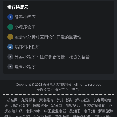
排行榜展示
微容小程序
1
小程序盒子
2
论需求分析对应用软件开发的重要性
3
易邮铺小程序
4
外卖小程序：让订餐更便捷，吃货的福音
5
送餐小程序
6
Copyright © 2023
吉林博纳德网络科技
- All rights reserved
备案号:吉ICP备2021005307号
起名网
免费起名
家电维修
汽车改装
鲜花速递
长春网站建
设
域名代备案
同城约会
家政网
幽默笑话
驾校信息查询
路
虎改装升级
老许海参
中国宏业电器
品烟吧
电子烟
新疆旅游
包车
库车驾校
俄罗斯海参
野生海参
拼多多砍价
网络营销引