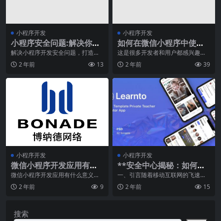
小程序开发
小程序开发
小程序安全问题:解决你在
如何在微信小程序中使用
小程序开发中遇到的安全
相机功能？
解决小程序开发安全问题，打造稳
这是很多开发者和用户都感兴趣的
固保护的品牌形象互联网时代的到
问题，因为相机功能对于很多小程
问题
2 年前
13
2 年前
39
来，小程序成为了企业
序的场景是必须的。例
小程序开发
小程序开发
微信小程序开发应用有什
**安全中心揭秘：如何提
么意义特别是商城
升微信服务平台的安全性*
微信小程序开发应用有什么意义特
一、引言随着移动互联网的飞速发
别是商城时间：2021-03-26 18:08:
展，微信作为一款广泛使用的社交
*
2 年前
9
2 年前
15
2
平台，已经成为人们日
搜索