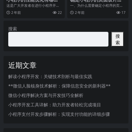
技巧？
格和交互效果，包括颜
这是广大开发者在进行小程序开发
一、为什么需要确定小程序的页面
过程中，最需要了解的问题之一。
设计风格和交互效果？小程序是一
色、字体、图标、动画
2 年前
22
2 年前
17
毕竟，在小程序设计中
种在移动设备上运行的
等。
搜索
搜
索
近期文章
解读小程序开发：关键技术剖析与最佳实践
**微信人脸核身技术解析：保障信息安全的新利器**
微信小程序解决方案与开发技巧全解析
小程序开发工具详解：助力开发者轻松完成项目
小程序支付开发步骤解析：实现支付功能的详细步骤