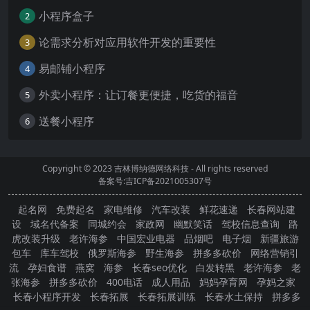
小程序盒子
2
论需求分析对应用软件开发的重要性
3
易邮铺小程序
4
外卖小程序：让订餐更便捷，吃货的福音
5
送餐小程序
6
Copyright © 2023
吉林博纳德网络科技
- All rights reserved
备案号:吉ICP备2021005307号
起名网
免费起名
家电维修
汽车改装
鲜花速递
长春网站建
设
域名代备案
同城约会
家政网
幽默笑话
驾校信息查询
路
虎改装升级
老许海参
中国宏业电器
品烟吧
电子烟
新疆旅游
包车
库车驾校
俄罗斯海参
野生海参
拼多多砍价
网络营销引
流
孕妇食谱
燕窝
海参
长春seo优化
白发转黑
老许海参
老
张海参
拼多多砍价
400电话
成人用品
妈妈孕育网
孕妈之家
长春小程序开发
长春拓展
长春拓展训练
长春水土保持
拼多多