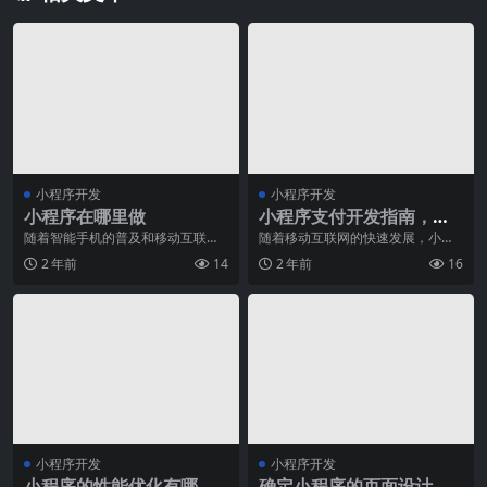
小程序开发
小程序开发
小程序在哪里做
小程序支付开发指南，为
你的小程序赚钱加油
随着智能手机的普及和移动互联网
随着移动互联网的快速发展，小程
的迅猛发展，小程序成为了一种备
序已经成为了人们生活中不可或缺
2 年前
14
2 年前
16
受关注的应用形式。那
的一部分。无论是购物
小程序开发
小程序开发
小程序的性能优化有哪些
确定小程序的页面设计风