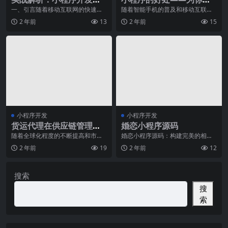
程中的常见问题与解决方
绍使用小程序的好处和优
一、引言随着移动互联网的快速发
随着智能手机的普及和移动互联网
展，小程序因其轻便、快捷的特性
的快速发展，小程序作为一种新型
案
势
2 年前
13
2 年前
15
受到了广大用户的喜爱
的应用形式逐渐走进了
小程序开发
小程序开发
货运代理在供应链管理中
婚恋小程序源码
的关键作用
随着全球化程度的不断提高和市场
婚恋小程序源码：构建完美的相亲
竞争的加剧，企业在供应链管理中
交友平台引言现如今，随着移动互
2 年前
19
2 年前
12
面临着越来越复杂的挑
联网的快速发展，人们
搜索
搜
索