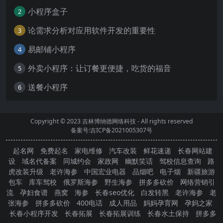
小程序盒子
2
论需求分析对应用软件开发的重要性
3
易邮铺小程序
4
外卖小程序：让订餐更便捷，吃货的福音
5
送餐小程序
6
Copyright © 2023
吉林博纳德网络科技
- All rights reserved
备案号:吉ICP备2021005307号
起名网
免费起名
家电维修
汽车改装
鲜花速递
长春网站建
设
域名代备案
同城约会
家政网
幽默笑话
驾校信息查询
路
虎改装升级
老许海参
中国宏业电器
品烟吧
电子烟
新疆旅游
包车
库车驾校
俄罗斯海参
野生海参
拼多多砍价
网络营销引
流
孕妇食谱
燕窝
海参
长春seo优化
白发转黑
老许海参
老
张海参
拼多多砍价
400电话
成人用品
妈妈孕育网
孕妈之家
长春小程序开发
长春拓展
长春拓展训练
长春水土保持
拼多多