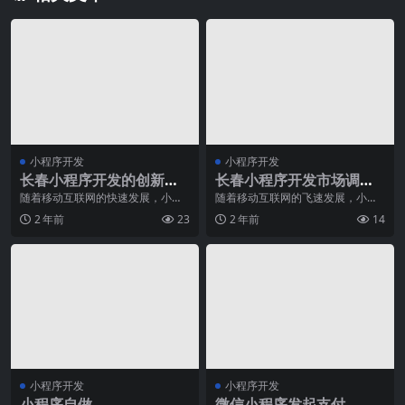
小程序开发
小程序开发
长春小程序开发的创新应
长春小程序开发市场调
用场景和商业模式解析
研，了解项目定位
随着移动互联网的快速发展，小程
随着移动互联网的飞速发展，小程
序作为一种新型的应用形式在各个
序成为了一种非常受欢迎的移动应
2 年前
23
2 年前
14
领域得到了广泛的应用
用形式。长春作为中国
小程序开发
小程序开发
小程序自做
微信小程序发起支付