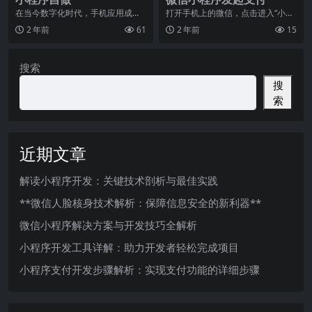
在当今数字化时代，手机应用成为
打开手机上的微信，点击进入“小程
了人们生活中不可或缺的一部分。
序”页面，你会发现越来越多的小程
2 年前
61
2 年前
15
而其中，小程序的兴起
序正在以一种飞速
搜索
搜
索
近期文章
解读小程序开发：关键技术剖析与最佳实践
**微信人脸核身技术解析：保障信息安全的新利器**
微信小程序解决方案与开发技巧全解析
小程序开发工具详解：助力开发者轻松完成项目
小程序支付开发步骤解析：实现支付功能的详细步骤