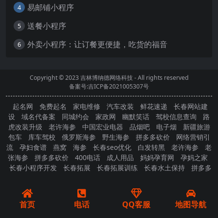
易邮铺小程序
4
送餐小程序
5
外卖小程序：让订餐更便捷，吃货的福音
6
Copyright © 2023
吉林博纳德网络科技
- All rights reserved
备案号:吉ICP备2021005307号
起名网
免费起名
家电维修
汽车改装
鲜花速递
长春网站建
设
域名代备案
同城约会
家政网
幽默笑话
驾校信息查询
路
虎改装升级
老许海参
中国宏业电器
品烟吧
电子烟
新疆旅游
包车
库车驾校
俄罗斯海参
野生海参
拼多多砍价
网络营销引
流
孕妇食谱
燕窝
海参
长春seo优化
白发转黑
老许海参
老
张海参
拼多多砍价
400电话
成人用品
妈妈孕育网
孕妈之家
长春小程序开发
长春拓展
长春拓展训练
长春水土保持
拼多多
砍价
首页
电话
QQ客服
地图导航