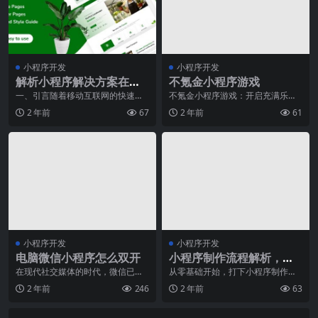
小程序开发
小程序开发
解析小程序解决方案在零
不氪金小程序游戏
售行业的成功案例
一、引言随着移动互联网的快速发
不氪金小程序游戏：开启充满乐趣
展，小程序作为新型的互联网应用
的非充值之旅在如今快节奏的生活
2 年前
67
2 年前
61
形态，正在日益改变着
中，游戏已成为许多人
小程序开发
小程序开发
电脑微信小程序怎么双开
小程序制作流程解析，从
零基础开始打造自己的应
在现代社交媒体的时代，微信已经
从零基础开始，打下小程序制作的
成为了人们日常生活中不可或缺的
基石。在当今数字化快速发展的时
用
2 年前
246
2 年前
63
一部分。然而，对于一
代，移动应用已经成为