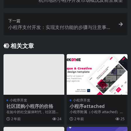
杭州地区小程序开发市场概况及前景展望
下一篇
小程序支付开发：实现支付功能的步骤与注意事
项！
相关文章
小程序开发
小程序开发
社区团购小程序的价格
小程序attached
在如今的社交媒体时代，社区团购
小程序附属（小程序 attached）：
已经成为了一种非常流行的购物方
开启智能应用新时代引言：随着信
2 年前
24
2 年前
25
式。而为了方便用户的
息技术的快