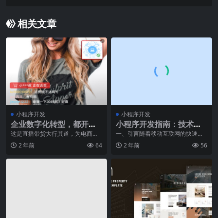
相关文章
小程序开发
小程序开发
企业数字化转型，都开始
小程序开发指南：技术选
做私域流量转投小程序直
型与架构设计
这是直播带货大行其道，为电商营
一、引言随着移动互联网的快速发
销赋予创新红利的泛商业时代，尤
展，小程序已经成为了越来越多企
播了？
2 年前
64
2 年前
56
其在 2020 年这
业和个人开发者的首选