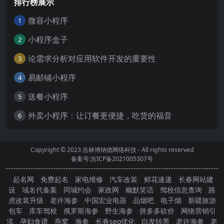
排行榜展示
微容小程序
1
小程序盒子
2
论需求分析对应用软件开发的重要性
3
易邮铺小程序
4
送餐小程序
5
外卖小程序：让订餐更便捷，吃货的福音
6
Copyright © 2023
吉林博纳德网络科技
- All rights reserved
备案号:吉ICP备2021005307号
起名网
免费起名
家电维修
汽车改装
鲜花速递
长春网站建
设
域名代备案
同城约会
家政网
幽默笑话
驾校信息查询
路
虎改装升级
老许海参
中国宏业电器
品烟吧
电子烟
新疆旅游
包车
库车驾校
俄罗斯海参
野生海参
拼多多砍价
网络营销引
流
孕妇食谱
燕窝
海参
长春seo优化
白发转黑
老许海参
老