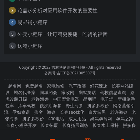
论需求分析对应用软件开发的重要性
3
易邮铺小程序
4
外卖小程序：让订餐更便捷，吃货的福音
5
送餐小程序
6
Copyright © 2023
吉林博纳德网络科技
- All rights reserved
备案号:吉ICP备2021005307号
起名网
免费起名
家电维修
汽车改装
鲜花速递
长春网站建
设
域名代备案
同城约会
家政网
幽默笑话
驾校信息查询
路
虎改装升级
老许海参
中国宏业电器
品烟吧
电子烟
新疆旅游
包车
库车驾校
俄罗斯海参
野生海参
拼多多砍价
网络营销引
流
孕妇食谱
燕窝
海参
长春seo优化
白发转黑
老许海参
老
张海参
拼多多砍价
400电话
成人用品
妈妈孕育网
孕妈之家
长春小程序开发
长春拓展
长春拓展训练
长春水土保持
拼多多
砍价