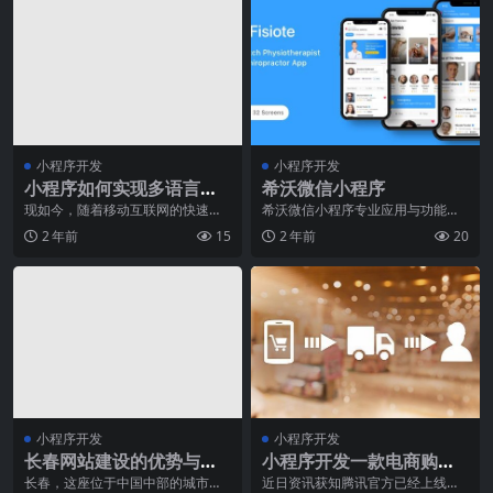
小程序开发
小程序开发
小程序如何实现多语言支
希沃微信小程序
持？
现如今，随着移动互联网的快速发
希沃微信小程序专业应用与功能解
展，小程序已成为了人们生活中不
析随着智能手机的普及和微信的大
2 年前
15
2 年前
20
可或缺的一部分。随着
热，微信小程序在近年
小程序开发
小程序开发
长春网站建设的优势与挑
小程序开发一款电商购物
战
微信小程序有意义
长春，这座位于中国中部的城市，
近日资讯获知腾讯官方已经上线小