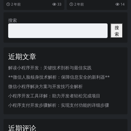
近年来在科技、经济和教育等领域
鹅拼拼App，综合型的社区电商平
2 年前
33
2 年前
14
取得了令人瞩目的成就
台，让我想到去年的
搜索
搜
索
近期文章
解读小程序开发：关键技术剖析与最佳实践
**微信人脸核身技术解析：保障信息安全的新利器**
微信小程序解决方案与开发技巧全解析
小程序开发工具详解：助力开发者轻松完成项目
小程序支付开发步骤解析：实现支付功能的详细步骤
近期评论