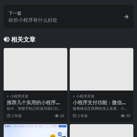
下一篇
砍价小程序有什么好处
相关文章
小程序开发
小程序开发
推荐几个实用的小程序：
小程序支付功能：微信支
从生活服务到娱乐休闲
付与支付宝支付集成教程
如今，智能手机已经成为我们日常
随着移动互联网的深入发展，小程
生活中必不可少的一部分。而其
序也在逐步得到人们的青睐。在小
2 年前
26
2 年前
30
中，小程序的出现更是让
程序中，支付功能是一