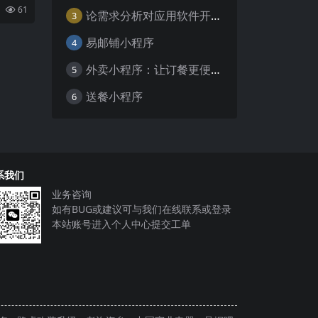
服务的
61
论需求分析对应用软件开发的重要性
不
3
易邮铺小程序
4
外卖小程序：让订餐更便捷，吃货的福音
5
送餐小程序
6
系我们
业务咨询
如有BUG或建议可与我们在线联系或登录
本站账号进入个人中心提交工单