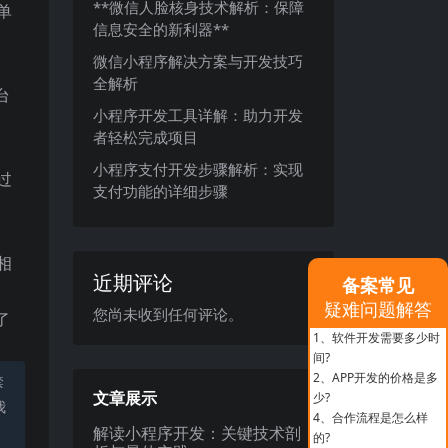
**微信人脸核身技术解析：保障
单
信息安全的新利器**
微信小程序解决方案与开发技巧
全解析
台
小程序开发工具详解：助力开发
者轻松完成项目
小程序支付开发步骤解析：实现
过
支付功能的详细步骤
相
近期评论
备案常见
疑难问题解答
您尚未收到任何评论。
了
1、
软件开发需要多少时
间?
2、
APP开发的价格是多
禁
文章展示
少?
我
4、
合作流程是怎么样
解读小程序开发：关键技术剖
的?