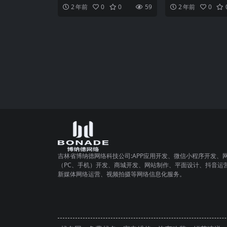
移动设备的普及程度越来越高，
展，网站建设变得越
2 年前
0
0
59
2 年前
0
人们对于便捷、高效的移动
企业、个人或组织都
吉林省博纳德网络科技公司:APP应用开发、微信小程序开发、
（PC、手机）开发、商城开发、网站制作、平面设计、抖音运
新媒体网络运营、视频拍摄等网络信息化服务。