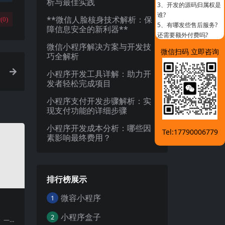
析与最佳实践
3、
开发的源码归属权是
谁?
**微信人脸核身技术解析：保
(
0
)
5、
有哪发些售后服务?
障信息安全的新利器**
还需要额外付费吗?
微信小程序解决方案与开发技
微信扫码 立即咨询
巧全解析
小程序开发工具详解：助力开
发者轻松完成项目
小程序支付开发步骤解析：实
现支付功能的详细步骤
小程序开发成本分析：哪些因
Tel:17790006779
素影响最终费用？
排行榜展示
微容小程序
1
小程序盒子
2
》——