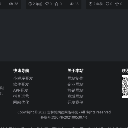
色
来越重要。
小程序成为了一种重要的方式来
让生活更便捷，享受专属
0
38
2 年前
0
0
18
2 年前
0
0
需要一个
提供服务和吸引用户。尽管
首要推荐平台随着科技的
快速导航
关于本站
联
小程序开发
网站制作
软件开发
企业网站
网站
APP开发
营销网站
营、
抖音运营
商城网站
网站优化
开发案例
Copyright © 2023
吉林博纳德网络科技
- All rights reserved
备案号:吉ICP备2021005307号