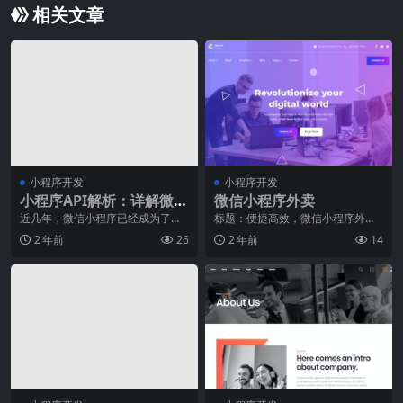
相关文章
小程序开发
小程序开发
小程序API解析：详解微信
微信小程序外卖
小程序API接口
近几年，微信小程序已经成为了一
标题：便捷高效，微信小程序外卖
个非常重要的生态系统。众所周
点餐，让美食触手可及随着科技的
2 年前
26
2 年前
14
知，小程序有非常多的应
不断发展，外卖行业也