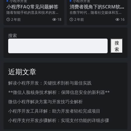
小程序开发
小程序开发
小程序FAQ常见问题解答
消费者视角下的SCRM软
件市场趋势
随着智能手机的普及和技术的发
在数字时代，随着社交媒体和互联
展，小程序已成为人们生活中不可
网的普及，消费者对企业的交互方
2 年前
18
2 年前
16
或缺的一部分。作为一种
式已经发生了根本性的
搜索
搜
索
近期文章
解读小程序开发：关键技术剖析与最佳实践
**微信人脸核身技术解析：保障信息安全的新利器**
微信小程序解决方案与开发技巧全解析
小程序开发工具详解：助力开发者轻松完成项目
小程序支付开发步骤解析：实现支付功能的详细步骤