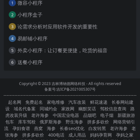
微容小程序
1
小程序盒子
2
论需求分析对应用软件开发的重要性
3
易邮铺小程序
4
外卖小程序：让订餐更便捷，吃货的福音
5
送餐小程序
6
Copyright © 2023
吉林博纳德网络科技
- All rights reserved
备案号:吉ICP备2021005307号
起名网
免费起名
家电维修
汽车改装
鲜花速递
长春网站建
设
域名代备案
同城约会
家政网
幽默笑话
驾校信息查询
路
虎改装升级
老许海参
中国宏业电器
品烟吧
电子烟
新疆旅游
包车
库车驾校
俄罗斯海参
野生海参
拼多多砍价
网络营销引
流
孕妇食谱
燕窝
海参
长春seo优化
白发转黑
老许海参
老
张海参
拼多多砍价
400电话
成人用品
妈妈孕育网
孕妈之家