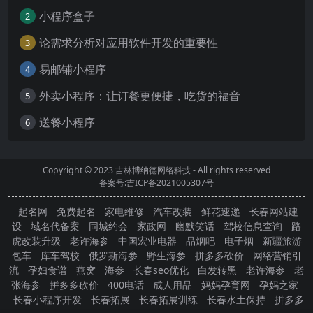
小程序盒子
2
论需求分析对应用软件开发的重要性
3
易邮铺小程序
4
外卖小程序：让订餐更便捷，吃货的福音
5
送餐小程序
6
Copyright © 2023
吉林博纳德网络科技
- All rights reserved
备案号:吉ICP备2021005307号
起名网
免费起名
家电维修
汽车改装
鲜花速递
长春网站建
设
域名代备案
同城约会
家政网
幽默笑话
驾校信息查询
路
虎改装升级
老许海参
中国宏业电器
品烟吧
电子烟
新疆旅游
包车
库车驾校
俄罗斯海参
野生海参
拼多多砍价
网络营销引
流
孕妇食谱
燕窝
海参
长春seo优化
白发转黑
老许海参
老
张海参
拼多多砍价
400电话
成人用品
妈妈孕育网
孕妈之家
长春小程序开发
长春拓展
长春拓展训练
长春水土保持
拼多多