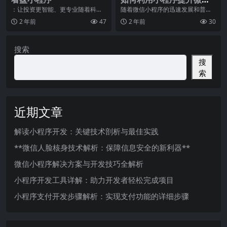
公众号的粉丝转化率？
：让投资更智能、更专业随着科技
随着微信小程序的迅速发展和普
的发展，投资市场也变得日益复杂
及，越来越多的企业开始意识到小
2 年前
47
2 年前
30
和多样化。对于投资者
程序在推广和转化方面的
搜索
搜
索
近期文章
解读小程序开发：关键技术剖析与最佳实践
**微信人脸核身技术解析：保障信息安全的新利器**
微信小程序解决方案与开发技巧全解析
小程序开发工具详解：助力开发者轻松完成项目
小程序支付开发步骤解析：实现支付功能的详细步骤