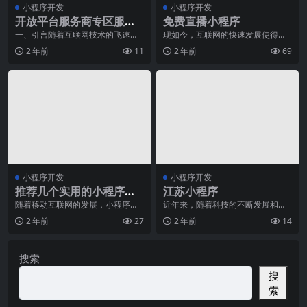
小程序开发
小程序开发
开放平台服务商专区服务
免费直播小程序
升级：为开发者提供更多
一、引言随着互联网技术的飞速发
现如今，互联网的快速发展使得人
展，开放平台已经成为企业、组织
们可以随时随地与全世界的人进行
可能
2 年前
11
2 年前
69
和个人进行创新和发展
实时交流。在这个数字
小程序开发
小程序开发
推荐几个实用的小程序设
江苏小程序
计工具，让你设计更出彩
随着移动互联网的发展，小程序越
近年来，随着科技的不断发展和人
来越受到人们的欢迎。小程序给用
们对高效便捷生活的追求，智能手
2 年前
27
2 年前
14
户提供了一种轻量级的
机成为了人们生活中不
搜索
搜
索