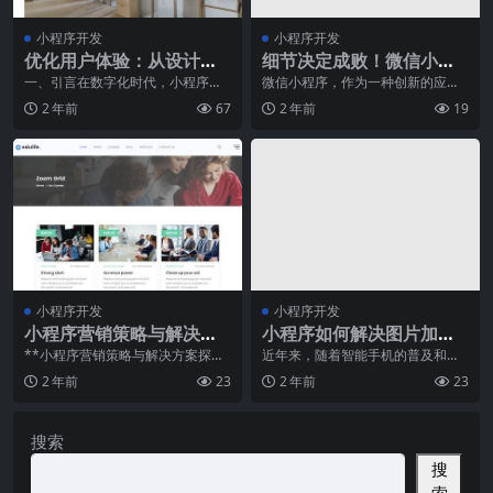
小程序开发
小程序开发
优化用户体验：从设计到
细节决定成败！微信小程
实现的小程序开发全流程
序开发的设计要点
一、引言在数字化时代，小程序已
微信小程序，作为一种创新的应用
成为人们日常生活和工作中不可或
开发方式，实现了在微信内部直接
2 年前
67
2 年前
19
缺的一部分。为了满足
使用的便捷性和高效性
小程序开发
小程序开发
小程序营销策略与解决方
小程序如何解决图片加载
案探讨
慢的问题？
**小程序营销策略与解决方案探讨
近年来，随着智能手机的普及和移
**在移动互联网高速发展的今天，
动互联网的快速发展，小程序已经
2 年前
23
2 年前
23
小程序已成为企业
成为人们日常生活中不
搜索
搜