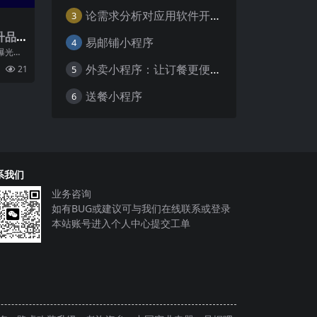
论需求分析对应用软件开发的重要性
3
升品
易邮铺小程序
4
曝光度
。而随
外卖小程序：让订餐更便捷，吃货的福音
5
21
来
送餐小程序
6
系我们
业务咨询
如有BUG或建议可与我们在线联系或登录
本站账号进入个人中心提交工单