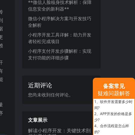
**微信人脸核身技术解析：保障
信息安全的新利器**
传
微信小程序解决方案与开发技巧
到
全解析
据
小程序开发工具详解：助力开发
更
者轻松完成项目
赖
小程序支付开发步骤解析：实现
支付功能的详细步骤
开
有
能
近期评论
备案常见
疑难问题解答
您尚未收到任何评论。
1、
软件开发需要多少时
量
间?
序
2、
APP开发的价格是多
文章展示
少?
4、
合作流程是怎么样
解读小程序开发：关键技术剖
的?