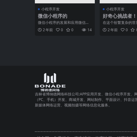
小程序开发
小程序开发
微信小程序的
好奇心挑战者！
何探索货运代理
微信小程序的发展和应用微信小
在这个纷繁复杂的世
世界！
程序是一种在微信平台上运行的
时刻充满着对未知事
2 年前
0
0
14
2 年前
0
轻应用程序，它的出现为我
心。我们渴望探索新
吉林省博纳德网络科技公司:APP应用开发、微信小程序开发、
（PC、手机）开发、商城开发、网站制作、平面设计、抖音运
新媒体网络运营、视频拍摄等网络信息化服务。