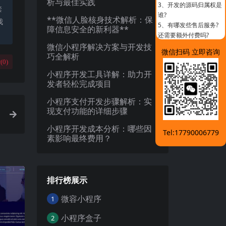
析与最佳实践
3、
开发的源码归属权是
禁
谁?
**微信人脸核身技术解析：保
我
5、
有哪发些售后服务?
障信息安全的新利器**
还需要额外付费吗?
微信小程序解决方案与开发技
微信扫码 立即咨询
巧全解析
(
0
)
小程序开发工具详解：助力开
发者轻松完成项目
小程序支付开发步骤解析：实
现支付功能的详细步骤
小程序开发成本分析：哪些因
Tel:17790006779
素影响最终费用？
排行榜展示
微容小程序
1
小程序盒子
2