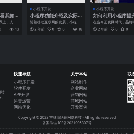
小程序开发
小程序开发
看我如
小程序功能介绍及实际
如何利用小程序提
的奇妙
应用案例
牌曝光度
界上，人们
随着移动互联网的发展，小程序
在当今互联网时代，品牌
物的好奇
作为一种轻量级的应用形式，迅
对于企业的发展至关重要
0
13
2 年前
0
0
18
2 年前
0
0
的知识、
速走进了人们的生活。小程
着移动互联网的普及，越
快速导航
关于本站
联
小程序开发
网站制作
软件开发
企业网站
网站
APP开发
营销网站
营、
抖音运营
商城网站
网站优化
开发案例
Copyright © 2023
吉林博纳德网络科技
- All rights reserved
备案号:吉ICP备2021005307号