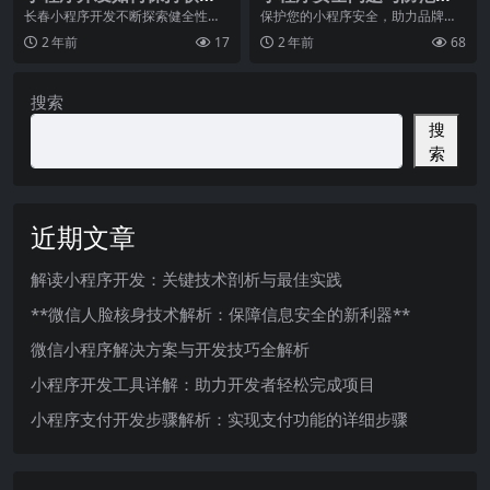
逻辑完整
施
长春小程序开发不断探索健全性测
保护您的小程序安全，助力品牌稳
试在验证新部署的软件变更的合理
健发展现今，小程序已经渗透到了
2 年前
17
2 年前
68
性和逻辑方面的作用。
我们生活的方方面面。
搜索
搜
索
近期文章
解读小程序开发：关键技术剖析与最佳实践
**微信人脸核身技术解析：保障信息安全的新利器**
微信小程序解决方案与开发技巧全解析
小程序开发工具详解：助力开发者轻松完成项目
小程序支付开发步骤解析：实现支付功能的详细步骤