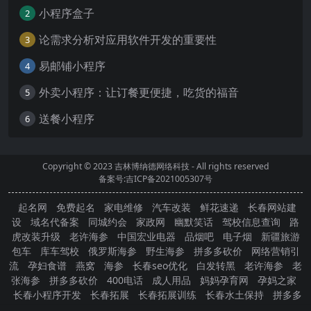
小程序盒子
2
论需求分析对应用软件开发的重要性
3
易邮铺小程序
4
外卖小程序：让订餐更便捷，吃货的福音
5
送餐小程序
6
Copyright © 2023
吉林博纳德网络科技
- All rights reserved
备案号:吉ICP备2021005307号
起名网
免费起名
家电维修
汽车改装
鲜花速递
长春网站建
设
域名代备案
同城约会
家政网
幽默笑话
驾校信息查询
路
虎改装升级
老许海参
中国宏业电器
品烟吧
电子烟
新疆旅游
包车
库车驾校
俄罗斯海参
野生海参
拼多多砍价
网络营销引
流
孕妇食谱
燕窝
海参
长春seo优化
白发转黑
老许海参
老
张海参
拼多多砍价
400电话
成人用品
妈妈孕育网
孕妈之家
长春小程序开发
长春拓展
长春拓展训练
长春水土保持
拼多多
砍价