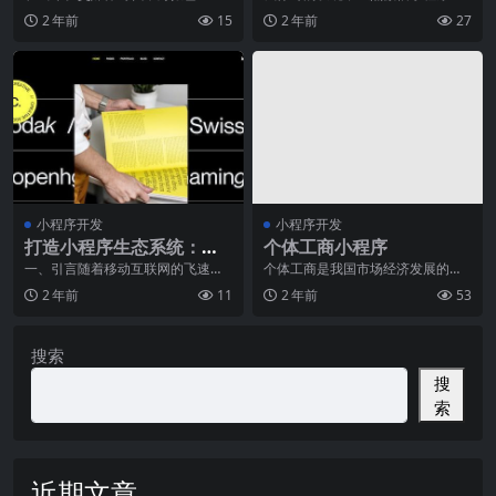
为了人们传播信息和展示个性的重
面没有 ducument ， window 的概
路《下》
2 年前
15
2 年前
27
要方式。而随着技术的
念
小程序开发
小程序开发
打造小程序生态系统：全
个体工商小程序
方位解决方案
一、引言随着移动互联网的飞速发
个体工商是我国市场经济发展的重
展，小程序作为一种新型的应用形
要组成部分，而随着移动互联网的
2 年前
11
2 年前
53
态，正在成为连接用户
快速发展，个体工商主
搜索
搜
索
近期文章