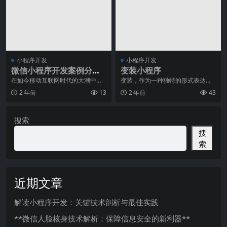
小程序开发
小程序开发
微信小程序开发案例分
变装小程序
析：超市购物小程序
在如今移动互联网时代的大潮中，
变装，作为一种独特的形式表达艺
微信小程序作为一种全新的应用形
术，既能带来欢乐，又能展现创造
2 年前
13
2 年前
43
式，正逐渐走进我们的
力。然而，对于大多数
搜索
搜
索
近期文章
解读小程序开发：关键技术剖析与最佳实践
**微信人脸核身技术解析：保障信息安全的新利器**