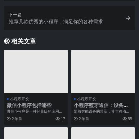
下一篇
推荐几款优秀的小程序，满足你的各种需求
相关文章
小程序开发
小程序开发
微信小程序包括哪些
小程序蓝牙通信：设备连
接与数据传输
微信小程序是一种轻量级的应用程
随着智能设备的普及，其与移动终
序，可以在微信内部直接运行，无
端的互联变得越来越普遍。而蓝牙
2 年前
17
2 年前
55
需下载和安装。它们提
作为一种低功耗的无线