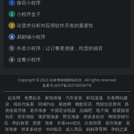
微容小程序
1
小程序盒子
2
论需求分析对应用软件开发的重要性
3
易邮铺小程序
4
外卖小程序：让订餐更便捷，吃货的福音
5
送餐小程序
6
Copyright © 2023
吉林博纳德网络科技
- All rights reserved
备案号:吉ICP备2021005307号
起名网
免费起名
家电维修
汽车改装
鲜花速递
长春网站建
设
域名代备案
同城约会
家政网
幽默笑话
驾校信息查询
路
虎改装升级
老许海参
中国宏业电器
品烟吧
电子烟
新疆旅游
包车
库车驾校
俄罗斯海参
野生海参
拼多多砍价
网络营销引
流
孕妇食谱
燕窝
海参
长春seo优化
白发转黑
老许海参
老
张海参
拼多多砍价
400电话
成人用品
妈妈孕育网
孕妈之家