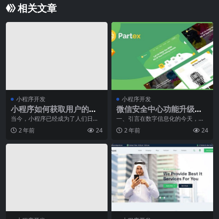
相关文章
小程序开发
小程序开发
小程序如何获取用户的地
微信安全中心功能升级，
理位置信息？
保护用户数字资产
当今，小程序已经成为了人们日常
一、引言在数字信息化的今天，网
生活中必不可少的工具之一。随着
络科技的迅速发展让人们的生活更
2 年前
24
2 年前
24
小程序市场的不断扩大
加便捷。其中，微信以