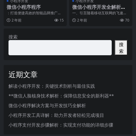
小程序开发
小程序开发
微信小程序程序
微信小程序开发全解析：
如何计算开发成本？
：打造便捷高效的智能品牌推广利
一、引言随着移动互联网的飞速发
器随着科技的飞速发展，智能手机
展，微信小程序作为一种新型的应
2 年前
15
2 年前
70
已经成为人们生活不可
用形态，已经逐渐成为
搜索
搜
索
近期文章
解读小程序开发：关键技术剖析与最佳实践
**微信人脸核身技术解析：保障信息安全的新利器**
微信小程序解决方案与开发技巧全解析
小程序开发工具详解：助力开发者轻松完成项目
小程序支付开发步骤解析：实现支付功能的详细步骤