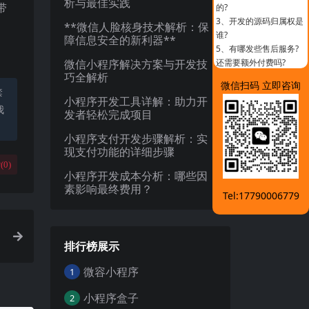
析与最佳实践
带
的?
3、
开发的源码归属权是
**微信人脸核身技术解析：保
谁?
障信息安全的新利器**
5、
有哪发些售后服务?
微信小程序解决方案与开发技
还需要额外付费吗?
巧全解析
微信扫码 立即咨询
禁
小程序开发工具详解：助力开
我
发者轻松完成项目
小程序支付开发步骤解析：实
现支付功能的详细步骤
(
0
)
小程序开发成本分析：哪些因
素影响最终费用？
Tel:17790006779
排行榜展示
微容小程序
1
小程序盒子
2