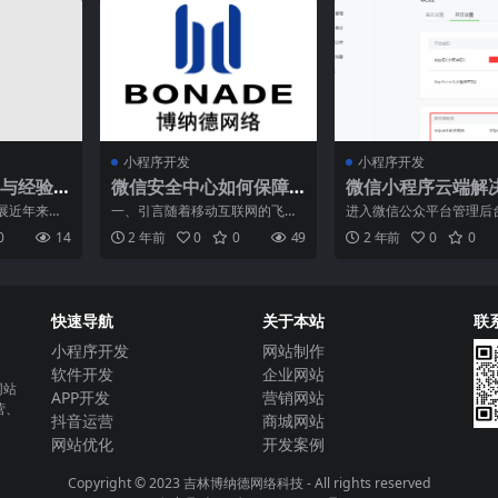
小程序开发
小程序开发
与经验
微信安全中心如何保障
微信小程序云端解
服务号安全
案教程一：文件上
展近年来，
一、引言随着移动互联网的飞速
进入微信公众平台管理后
载应用场景
速发展，小
发展，微信作为国内最大的社交
服务器配置，配置类似如
0
14
2 年前
0
0
49
2 年前
0
0
品牌推
平台之一，其服务号已经成
置：注意：需要将www.q
快速导航
关于本站
联
小程序开发
网站制作
软件开发
企业网站
网站
APP开发
营销网站
营、
抖音运营
商城网站
网站优化
开发案例
Copyright © 2023
吉林博纳德网络科技
- All rights reserved