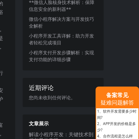
**微信人脸核身技术解析：保障
的
信息安全的新利器**
浴
微信小程序解决方案与开发技巧
全解析
，
小程序开发工具详解：助力开发
是
者轻松完成项目
，
小程序支付开发步骤解析：实现
支付功能的详细步骤
行
近期评论
安
备案常见
您尚未收到任何评论。
护
疑难问题解答
1、
软件开发需要多少时
间?
文章展示
2、
APP开发的价格是多
富
少?
，
解读小程序开发：关键技术剖
4、
合作流程是怎么样