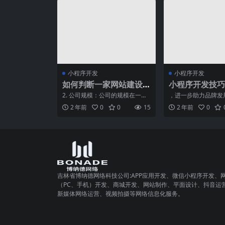
小程序开发
小程序开发
如何判断一家网站建设
小程序开发技巧
公司是否值得信赖
分享
2. 公司规模：公司的规模在一定
，进一步助力品牌发
程度上反映了其实力和信誉。了
随着移动互联网的快
2 年前
0
0
15
2 年前
0
解公司的员工数量、办
程序逐渐成为企业与
吉林省博纳德网络科技公司:APP应用开发、微信小程序开发、
（PC、手机）开发、商城开发、网站制作、平面设计、抖音运
新媒体网络运营、视频拍摄等网络信息化服务。