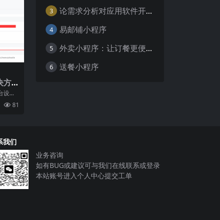
论需求分析对应用软件开发的重要性
3
易邮铺小程序
4
外卖小程序：让订餐更便捷，吃货的福音
5
送餐小程序
6
决方
传下
台设置
下设
81
系我们
业务咨询
如有BUG或建议可与我们在线联系或登录
本站账号进入个人中心提交工单