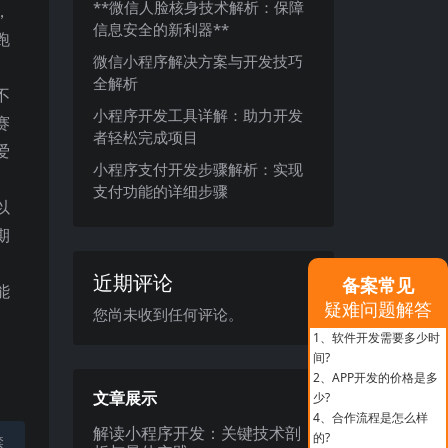
**微信人脸核身技术解析：保障
，
信息安全的新利器**
跑
微信小程序解决方案与开发技巧
全解析
不
小程序开发工具详解：助力开发
赛
者轻松完成项目
爱
小程序支付开发步骤解析：实现
支付功能的详细步骤
以
期
近期评论
备案常见
能
疑难问题解答
您尚未收到任何评论。
1、
软件开发需要多少时
间?
2、
APP开发的价格是多
文章展示
少?
4、
合作流程是怎么样
解读小程序开发：关键技术剖
的?
禁