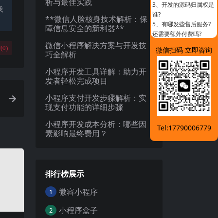
析与最佳实践
3、
开发的源码归属权是
我
谁?
**微信人脸核身技术解析：保
5、
有哪发些售后服务?
障信息安全的新利器**
还需要额外付费吗?
微信小程序解决方案与开发技
(
0
)
微信扫码 立即咨询
巧全解析
小程序开发工具详解：助力开
发者轻松完成项目
小程序支付开发步骤解析：实
现支付功能的详细步骤
小程序开发成本分析：哪些因
Tel:17790006779
素影响最终费用？
排行榜展示
微容小程序
1
小程序盒子
2