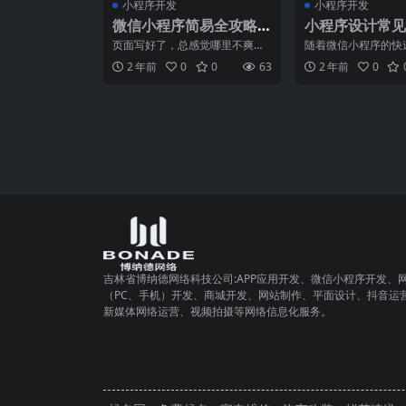
小程序开发
小程序开发
微信小程序简易全攻略
小程序设计常见
《二》设置页面标题与
析：如何提升小
页面写好了，总感觉哪里不爽，
随着微信小程序的快
底部导航
界面设计质量
对，就是那，每个页面的标题都
来越多的企业和个人
2 年前
0
0
63
2 年前
0
一样，都是 Wechat
程序设计。然而，许
吉林省博纳德网络科技公司:APP应用开发、微信小程序开发、
（PC、手机）开发、商城开发、网站制作、平面设计、抖音运
新媒体网络运营、视频拍摄等网络信息化服务。