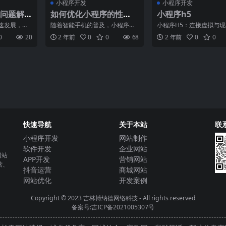
小程序开发
小程序开发
问题解
如何优化小程序的性
小程序h5
程序的
能？
速发展，越
随着智能手机的普及，小程序成
小程序H5：连接虚拟与
开始涉足小
为了越来越多人的常用工具。由
梁随着智能手机的普及和
0
20
2 年前
0
0
68
2 年前
0
0
多初次
于小程序大小通常小于10
联网的发展，小程序H5
快速导航
关于本站
联
小程序开发
网站制作
软件开发
企业网站
网站
APP开发
营销网站
营、
抖音运营
商城网站
网站优化
开发案例
Copyright © 2023
吉林博纳德网络科技
- All rights reserved
备案号:吉ICP备2021005307号