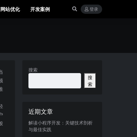
网站优化
开发案例
登录
？
搜索
当
搜
顿
索
推
轻
近期文章
户
解读小程序开发：关键技术剖析
般
与最佳实践