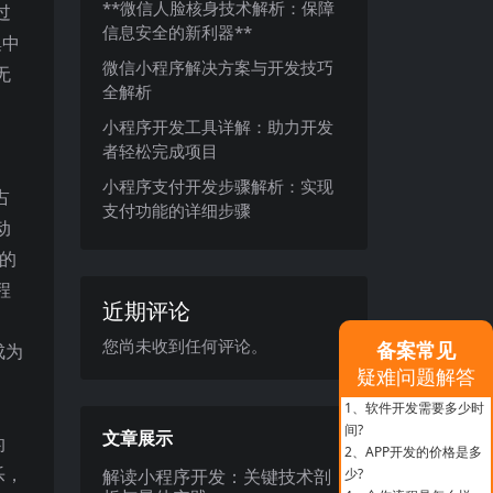
**微信人脸核身技术解析：保障
过
信息安全的新利器**
集中
微信小程序解决方案与开发技巧
无
全解析
。
小程序开发工具详解：助力开发
者轻松完成项目
小程序支付开发步骤解析：实现
占
支付功能的详细步骤
动
的
程
近期评论
您尚未收到任何评论。
备案常见
成为
疑难问题解答
1、
软件开发需要多少时
。
间?
文章展示
的
2、
APP开发的价格是多
乐，
解读小程序开发：关键技术剖
少?