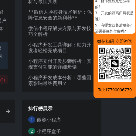
析与最佳实践
4、
合作流程是怎么样
的?
绍
**微信人脸核身技术解析：保
3、
开发的源码归属权是
障信息安全的新利器**
谁?
用户
5、
有哪发些售后服务?
微信小程序解决方案与开发技
将
还需要额外付费吗?
巧全解析
微信扫码 立即咨询
小程序开发工具详解：助力开
禁
发者轻松完成项目
我
小程序支付开发步骤解析：实
现支付功能的详细步骤
小程序开发成本分析：哪些因
(
0
)
素影响最终费用？
Tel:17790006779
排行榜展示
微容小程序
1
小程序盒子
2