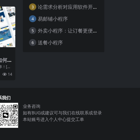
论需求分析对应用软件开发的重要性
3
易邮铺小程序
4
外卖小程序：让订餐更便捷，吃货的福音
5
送餐小程序
6
如何
能？
率！[品
为您带来
14
系我们
业务咨询
如有BUG或建议可与我们在线联系或登录
本站账号进入个人中心提交工单