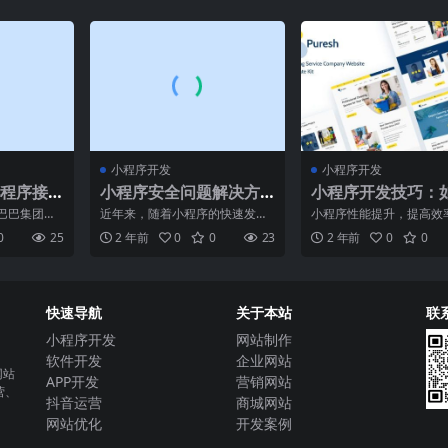
小程序开发
小程序开发
程序接
小程序安全问题解决方
小程序开发技巧：
台？
案，保障开发者和用户
快速提高小程序性
巴巴集团旗
近年来，随着小程序的快速发
小程序性能提升，提高效
的安全
程序，可通
展，其安全问题也日益凸显。开
牌名称]小程序开发团队
0
25
2 年前
0
0
23
2 年前
0
0
提供
发者和用户对小程序的安全性
了一项全新的技术突破
快速导航
关于本站
联
小程序开发
网站制作
软件开发
企业网站
网站
APP开发
营销网站
营、
抖音运营
商城网站
网站优化
开发案例