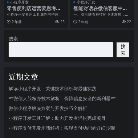
小程序开发
小程序开发
零售便利店运营要思考这
智能对话在微信客服中的
些小程序开发的问题
应用和前景
小程序开发专用工具属性的持续提
一、引言随着科技的飞速发展，人
高，愈来愈多的人关注并开展小程
工智能（AI）技术已经深入到我们
2 年前
23
2 年前
22
序开发。微信小程序在
生活的方方面面。其
搜索
搜
索
近期文章
解读小程序开发：关键技术剖析与最佳实践
**微信人脸核身技术解析：保障信息安全的新利器**
微信小程序解决方案与开发技巧全解析
小程序开发工具详解：助力开发者轻松完成项目
小程序支付开发步骤解析：实现支付功能的详细步骤