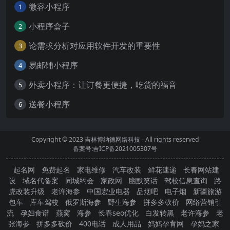
微容小程序
1
小程序盒子
2
论需求分析对应用软件开发的重要性
3
易邮铺小程序
4
外卖小程序：让订餐更便捷，吃货的福音
5
送餐小程序
6
Copyright © 2023
吉林博纳德网络科技
- All rights reserved
备案号:吉ICP备2021005307号
起名网
免费起名
家电维修
汽车改装
鲜花速递
长春网站建
设
域名代备案
同城约会
家政网
幽默笑话
驾校信息查询
路
虎改装升级
老许海参
中国宏业电器
品烟吧
电子烟
新疆旅游
包车
库车驾校
俄罗斯海参
野生海参
拼多多砍价
网络营销引
流
孕妇食谱
燕窝
海参
长春seo优化
白发转黑
老许海参
老
张海参
拼多多砍价
400电话
成人用品
妈妈孕育网
孕妈之家