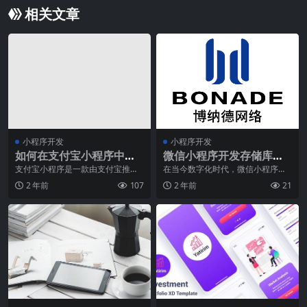
相关文章
小程序开发
小程序开发
如何在支付宝小程序中嵌
微信小程序开发存储库如
入H5页面？
何提高维护有效性
支付宝小程序是一款由支付宝推出
在当今数字化时代，微信小程序已
的类似于微信小程序的产品，它为
经成为了人们生活中不可或缺的一
2 年前
107
2 年前
21
开发者和商家提供了一
部分。作为开发者，我