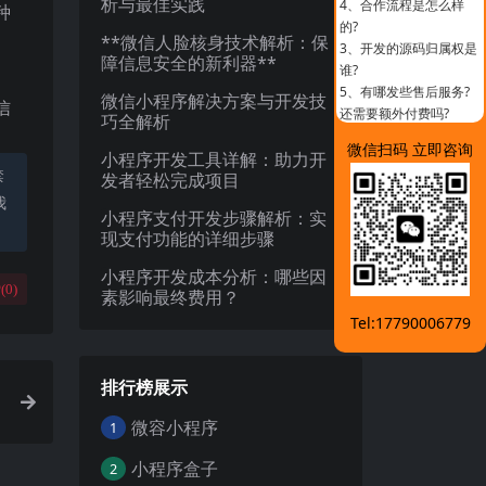
析与最佳实践
4、
合作流程是怎么样
种
的?
**微信人脸核身技术解析：保
3、
开发的源码归属权是
障信息安全的新利器**
谁?
5、
有哪发些售后服务?
微信小程序解决方案与开发技
信
还需要额外付费吗?
巧全解析
微信扫码 立即咨询
小程序开发工具详解：助力开
禁
发者轻松完成项目
我
小程序支付开发步骤解析：实
现支付功能的详细步骤
小程序开发成本分析：哪些因
(
0
)
素影响最终费用？
Tel:17790006779
排行榜展示
微容小程序
1
小程序盒子
2