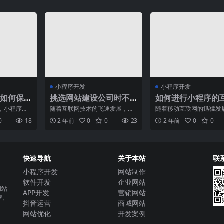
小程序开发
小程序开发
如何保
挑选网站建设公司时不
如何进行小程序的
可忽视的细节
网产品设计？
，小程序已
随着互联网技术的飞速发展，网
随着移动互联网的迅猛发
活中不可或
站已经成为了企业宣传、推广和
程序已经成为人们日常生
0
18
2 年前
0
0
23
2 年前
0
0
小程序
销售的重要渠道。因此，选
可或缺的一部分。作为一
快速导航
关于本站
联
小程序开发
网站制作
软件开发
企业网站
网站
APP开发
营销网站
营、
抖音运营
商城网站
网站优化
开发案例