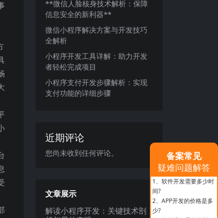
**微信人脸核身技术解析：保障
事
信息安全的新利器**
、
微信小程序解决方案与开发技巧
全解析
方
小程序开发工具详解：助力开发
具
者轻松完成项目
畅
小程序支付开发步骤解析：实现
大
支付功能的详细步骤
平
小
近期评论
您尚未收到任何评论。
台
备案常见
疑难问题解答
息
受
1、
软件开发需要多少时
间?
文章展示
2、
APP开发的价格是多
部
解读小程序开发：关键技术剖
少?