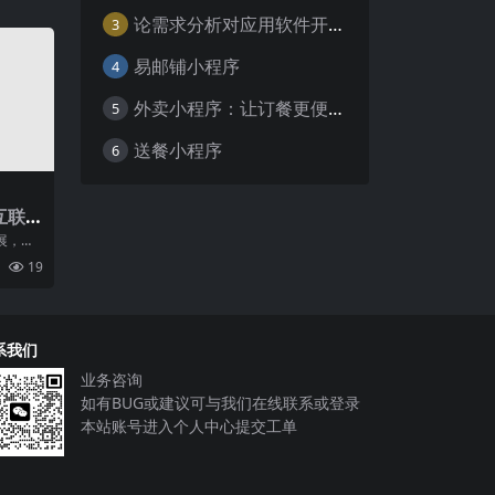
论需求分析对应用软件开发的重要性
3
易邮铺小程序
4
外卖小程序：让订餐更便捷，吃货的福音
5
送餐小程序
6
互联
展，小
活中不
19
种
系我们
业务咨询
如有BUG或建议可与我们在线联系或登录
本站账号进入个人中心提交工单