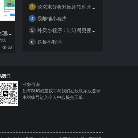
论需求分析对应用软件开发的重要性
3
易邮铺小程序
4
外卖小程序：让订餐更便捷，吃货的福音
5
合理
的快速
送餐小程序
6
型的应
63
进
系我们
业务咨询
如有BUG或建议可与我们在线联系或登录
本站账号进入个人中心提交工单