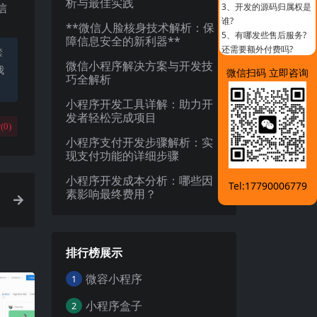
析与最佳实践
信
3、
开发的源码归属权是
谁?
**微信人脸核身技术解析：保
5、
有哪发些售后服务?
障信息安全的新利器**
还需要额外付费吗?
禁
微信小程序解决方案与开发技
我
微信扫码 立即咨询
巧全解析
小程序开发工具详解：助力开
发者轻松完成项目
(
0
)
小程序支付开发步骤解析：实
现支付功能的详细步骤
小程序开发成本分析：哪些因
Tel:17790006779
素影响最终费用？
排行榜展示
微容小程序
1
小程序盒子
2