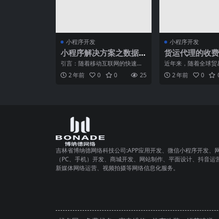
小程序开发
小程序开发
小程序解决方案之数据
货运代理的收费
管理
费用预估技巧
引言：随着移动互联网的快速发
近年来，随着全球贸
展，小程序已成为一种越来越受
展，物流行业迅速崛
2 年前
0
0
25
2 年前
0
欢迎的应用程序类型。在构
流行业中的重要环节
吉林省博纳德网络科技公司:APP应用开发、微信小程序开发、
（PC、手机）开发、商城开发、网站制作、平面设计、抖音运
新媒体网络运营、视频拍摄等网络信息化服务。