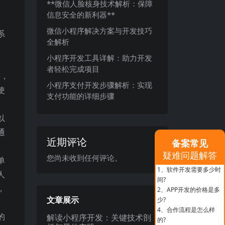
**微信人脸核身技术解析：保障
信息安全的新利器**
微信小程序解决方案与开发技巧
系
全解析
。
小程序开发工具详解：助力开发
者轻松完成项目
等，
小程序支付开发步骤解析：实现
使
支付功能的详细步骤
以
通
近期评论
备案常见
疑难问题解答
您尚未收到任何评论。
单
1、
软件开发需要多少时
人
间?
，
2、
APP开发的价格是多
文章展示
少?
4、
合作流程是怎么样
的
解读小程序开发：关键技术剖
的?