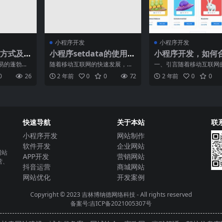
小程序开发
小程序开发
方式及
小程序setdata的使用方
小程序开发，如何
法和注意事项
估算和降低费用？
易的蓬勃发
随着移动互联网的快速发展，小
一、引言随着移动互联网
起。作为物
程序在市场上逐渐占据了一席之
发展，小程序作为一种新
0
26
2 年前
0
0
72
2 年前
0
0
，货运
地。作为一种轻量级的应用
用形态，已经成为了企业
快速导航
关于本站
联
小程序开发
网站制作
软件开发
企业网站
网站
APP开发
营销网站
营、
抖音运营
商城网站
网站优化
开发案例
Copyright © 2023
吉林博纳德网络科技
- All rights reserved
备案号:吉ICP备2021005307号