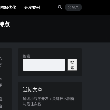
网站优化
开发案例
登录
特点
搜索
的
搜
序
索
装
用
近期文章
解读小程序开发：关键技术剖析
直
与最佳实践
给