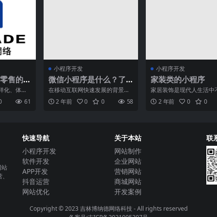
小程序开发
小程序开发
零售的
微信小程序是什么？了
家装类的小程序
解一下它的定义和特点
样化、体验
在移动互联网快速发展的背景
家居装饰是现代人生活中
术平台提出
下，微信小程序作为一种新兴的
缺的一部分，它不仅仅是
0
61
2 年前
0
0
58
2 年前
0
0
信社会
应用形态，正逐渐走进人们的
足基本的居住需要，更是
快速导航
关于本站
联
小程序开发
网站制作
软件开发
企业网站
网站
APP开发
营销网站
营、
抖音运营
商城网站
网站优化
开发案例
Copyright © 2023
吉林博纳德网络科技
- All rights reserved