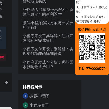
析与最佳实践
更
的?
3、
开发的源码归属权是
不
**微信人脸核身技术解析：保
谁?
障信息安全的新利器**
来
5、
有哪发些售后服务?
还需要额外付费吗?
微信小程序解决方案与开发技
巧全解析
微信扫码 立即咨询
禁
小程序开发工具详解：助力开
我
发者轻松完成项目
小程序支付开发步骤解析：实
现支付功能的详细步骤
(
0
)
小程序开发成本分析：哪些因
素影响最终费用？
Tel:17790006779
排行榜展示
微容小程序
1
小程序盒子
2