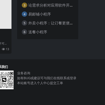
论需求分析对应用软件开发的重要性
3
易邮铺小程序
4
外卖小程序：让订餐更便捷，吃货的福音
5
送餐小程序
6
不可或
为了满
13
一
系我们
业务咨询
如有BUG或建议可与我们在线联系或登录
本站账号进入个人中心提交工单