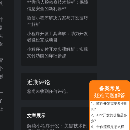
**微信人脸核身技术解析：保障
以
信息安全的新利器**
微信小程序解决方案与开发技巧
并
全解析
常
小程序开发工具详解：助力开发
买
者轻松完成项目
企
小程序支付开发步骤解析：实现
支付功能的详细步骤
智
小
创
近期评论
备案常见
您尚未收到任何评论。
一
疑难问题解答
了
1、
软件开发需要多少时
让
间?
文章展示
2、
APP开发的价格是多
少?
解读小程序开发：关键技术剖
4、
合作流程是怎么样