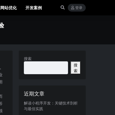
网站优化
开发案例
登录
验
搜索
搜
，
索
业
用
近期文章
而
解读小程序开发：关键技术剖析
等
与最佳实践
领