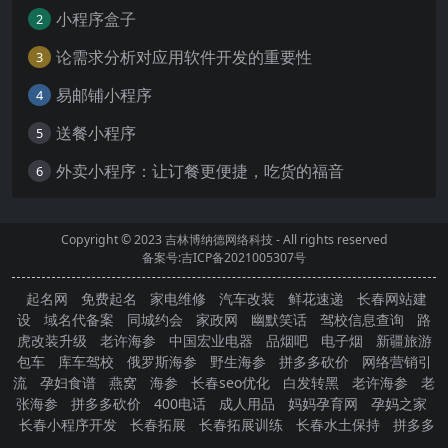
小程序盒子
2
论需求分析对应用软件开发的重要性
3
易邮铺小程序
4
送餐小程序
5
外卖小程序：让订餐更便捷，吃货的福音
6
Copyright © 2023
吉林博纳德网络科技
- All rights reserved
备案号:吉ICP备2021005307号
起名网
免费起名
家电维修
汽车改装
鲜花速递
长春网站建
设
域名代备案
同城约会
家政网
幽默笑话
驾校信息查询
路
虎改装升级
老许海参
中国宏业电器
品烟吧
电子烟
新疆旅游
包车
库车驾校
俄罗斯海参
野生海参
拼多多砍价
网络营销引
流
孕妇食谱
燕窝
海参
长春seo优化
白发转黑
老许海参
老
张海参
拼多多砍价
400电话
成人用品
妈妈孕育网
孕妈之家
长春小程序开发
长春拓展
长春拓展训练
长春水土保持
拼多多
砍价