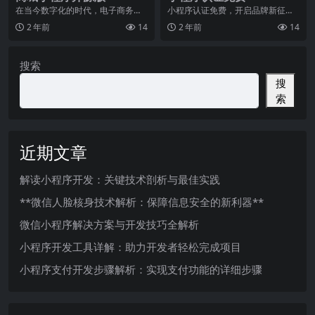
在当今数字化的时代，电子商务已
小程序认证免费，开启品牌新征程
经成为了人们购物的主要方式之
随着移动互联网的迅速发展，小程
2 年前
14
2 年前
14
一。而随着智能手机的普
序正在成为企业建立品
搜索
搜
索
近期文章
解读小程序开发：关键技术剖析与最佳实践
**微信人脸核身技术解析：保障信息安全的新利器**
微信小程序解决方案与开发技巧全解析
小程序开发工具详解：助力开发者轻松完成项目
小程序支付开发步骤解析：实现支付功能的详细步骤