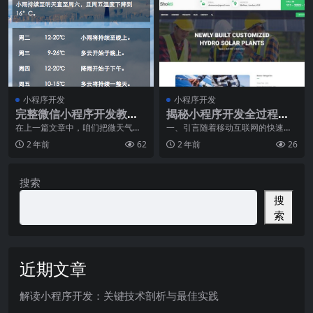
小程序开发
小程序开发
完整微信小程序开发教程
揭秘小程序开发全过程，
实例详解：微天气
实用解决方案揭晓
在上一篇文章中，咱们把微天气的
一、引言随着移动互联网的快速发
数据层的逻辑搭建完成了。这次我
展，小程序作为一种新型的应用形
《下》：应用层，UI
2 年前
62
2 年前
26
们来构建这个小程序的
态，已经逐渐成为人们
层......
搜索
搜
索
近期文章
解读小程序开发：关键技术剖析与最佳实践