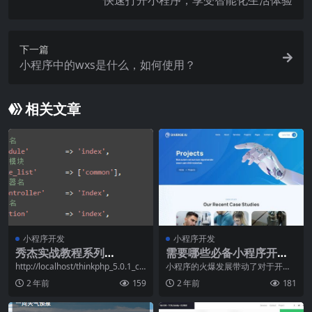
快速打开小程序，享受智能化生活体验
下一篇
小程序中的wxs是什么，如何使用？
相关文章
小程序开发
小程序开发
秀杰实战教程系列
需要哪些必备小程序开发
《六》：服务端之用户注
工具？
http://localhost/thinkphp_5.0.1_co
小程序的火爆发展带动了对于开发
re/pub
工具的需求日益增长。作为小程序
册与登录基于ThinkPHP5
2 年前
159
2 年前
181
开发人员，你是否在使
描述...