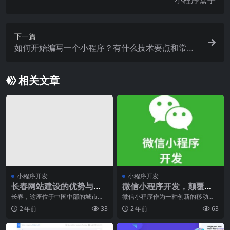
小程序盒子
下一篇
如何开始编写一个小程序？有什么技术要点和常见
问题？
相关文章
小程序开发
小程序开发
长春网站建设的优势与挑
微信小程序开发，颠覆传
战
统，重塑未来
长春，这座位于中国中部的城市，
微信小程序作为一种创新的移动互
近年来在科技、经济和教育等领域
联网应用形式，自诞生之日起就以
2 年前
33
2 年前
63
取得了令人瞩目的成就
其独特的优势和便捷性