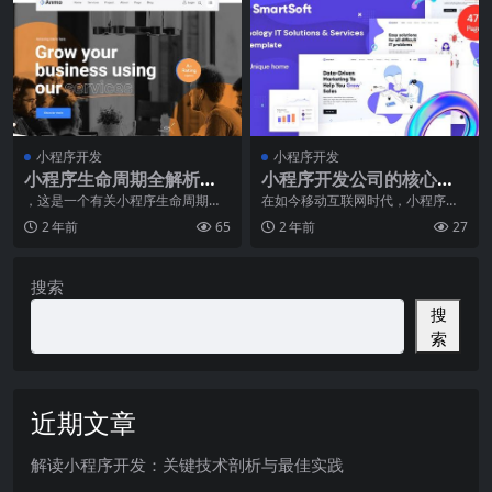
小程序开发
小程序开发
小程序生命周期全解析，
小程序开发公司的核心竞
事件驱动详情了解
争力是什么？
，这是一个有关小程序生命周期和
在如今移动互联网时代，小程序成
事件驱动的综合性文章。在当今的
为了企业发展的重要一环。无论是
2 年前
65
2 年前
27
移动互联网时代，小程
电商行业、餐饮行业还
搜索
搜
索
近期文章
解读小程序开发：关键技术剖析与最佳实践