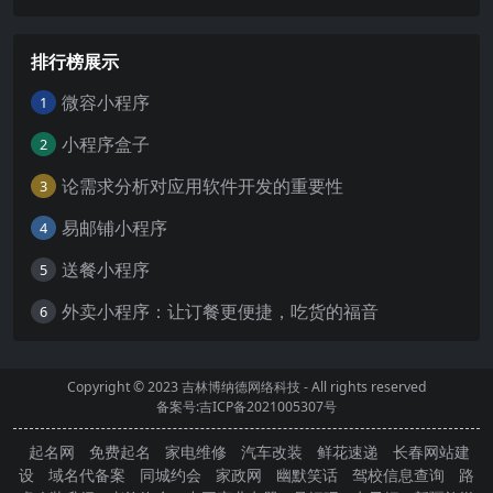
排行榜展示
微容小程序
1
小程序盒子
2
论需求分析对应用软件开发的重要性
3
易邮铺小程序
4
送餐小程序
5
外卖小程序：让订餐更便捷，吃货的福音
6
Copyright © 2023
吉林博纳德网络科技
- All rights reserved
备案号:吉ICP备2021005307号
起名网
免费起名
家电维修
汽车改装
鲜花速递
长春网站建
设
域名代备案
同城约会
家政网
幽默笑话
驾校信息查询
路