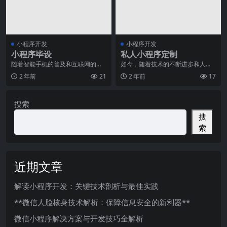
小程序开发
小程序开发
小程序毕设
私人小程序定制
随着智能手机的普及和互联网的发
如今，随着技术的不断进步和人们
展，移动应用已经成为人们日常生
对个性化需求的不断增长，私人定
2 年前
21
2 年前
17
活中不可或缺的一部分
制成为一种趋势。无论
搜索
搜
索
近期文章
解读小程序开发：关键技术剖析与最佳实践
**微信人脸核身技术解析：保障信息安全的新利器**
微信小程序解决方案与开发技巧全解析