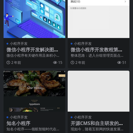
小程序开发
小程序开发
微信小程序开发解决图像
微信小程序开发教程第八
有哪些可学习
章：分组开发与左滑功能
微信小程序有关键作用且体积小。
整体思路：进入分组管理页面点击
缩小微信小程序的目地取决于注重
新建分组新建进入到未分组页面基
实现
2 年前
15
2 年前
51
无需下载就可以扫描和
本操作进入到已
小程序开发
小程序开发
知名小程序
开源CMS和自主研发的网
站建设方案对比
知名小程序——领航智能时代在如
现如今，随着互联网的快速发展，