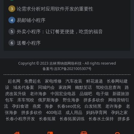
论需求分析对应用软件开发的重要性
3
易邮铺小程序
4
外卖小程序：让订餐更便捷，吃货的福音
5
送餐小程序
6
Copyright © 2023
吉林博纳德网络科技
- All rights reserved
备案号:吉ICP备2021005307号
起名网
免费起名
家电维修
汽车改装
鲜花速递
长春网站建
设
域名代备案
同城约会
家政网
幽默笑话
驾校信息查询
路
虎改装升级
老许海参
中国宏业电器
品烟吧
电子烟
新疆旅游
包车
库车驾校
俄罗斯海参
野生海参
拼多多砍价
网络营销引
流
孕妇食谱
燕窝
海参
长春seo优化
白发转黑
老许海参
老
张海参
拼多多砍价
400电话
成人用品
妈妈孕育网
孕妈之家
长春小程序开发
长春拓展
长春拓展训练
长春水土保持
拼多多
砍价