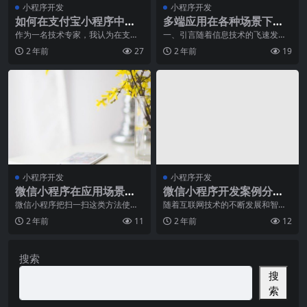
小程序开发
小程序开发
如何在支付宝小程序中实
多端应用在各种场景下的
现用户授权登录？
实际应用
作为一名技术专家，我认为在支付
一、引言随着信息技术的飞速发
宝小程序中实现用户授权登录非常
展，多端应用逐渐成为各行各业不
2 年前
27
2 年前
19
重要，因为这将为用户
可或缺的组成部分。多端
小程序开发
小程序开发
微信小程序在应用场景中
微信小程序开发案例分
有重要价值
析：健康管理小程序
微信小程序把扫一扫这类方法使用
随着互联网技术的不断发展和智能
到线下推广的各种各样场景，配用
手机的普及，人们的生活方式也在
2 年前
11
2 年前
12
以微信支付功能的推动
逐渐改变。一个健康的
搜索
搜
索