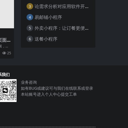
论需求分析对应用软件开发的重要性
3
易邮铺小程序
4
外卖小程序：让订餐更便捷，吃货的福音
5
送餐小程序
6
页面
南
展，很
序营
25
得更
系我们
业务咨询
如有BUG或建议可与我们在线联系或登录
本站账号进入个人中心提交工单