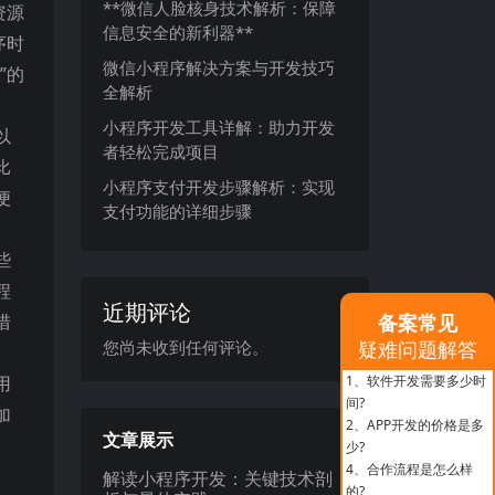
**微信人脸核身技术解析：保障
资源
信息安全的新利器**
序时
微信小程序解决方案与开发技巧
”的
全解析
小程序开发工具详解：助力开发
以
者轻松完成项目
比
小程序支付开发步骤解析：实现
便
支付功能的详细步骤
些
程
近期评论
措
备案常见
您尚未收到任何评论。
疑难问题解答
用
1、
软件开发需要多少时
间?
加
2、
APP开发的价格是多
文章展示
少?
4、
合作流程是怎么样
解读小程序开发：关键技术剖
的?