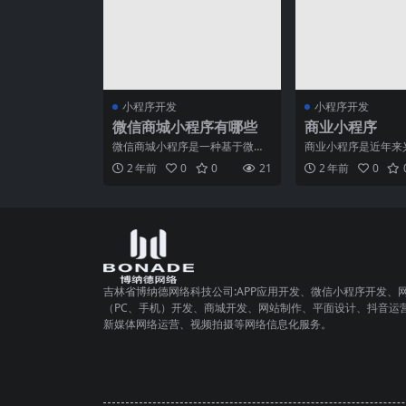
小程序开发
小程序开发
微信商城小程序有哪些
商业小程序
微信商城小程序是一种基于微信
商业小程序是近年来
平台的电商平台，具有方便、易
新兴商业模式，它通
2 年前
0
0
21
2 年前
0
用、高效的特点，为商家和
网技术和微信等社交
吉林省博纳德网络科技公司:APP应用开发、微信小程序开发、
（PC、手机）开发、商城开发、网站制作、平面设计、抖音运
新媒体网络运营、视频拍摄等网络信息化服务。