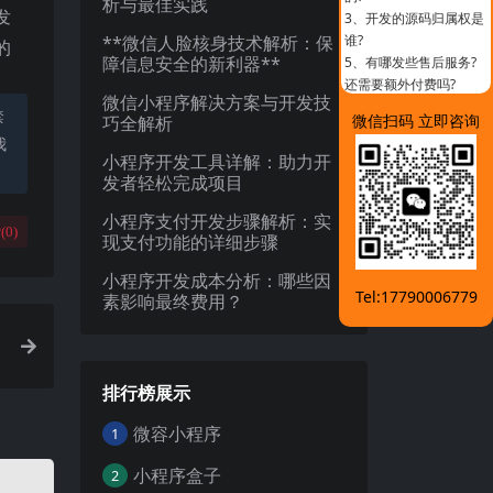
析与最佳实践
发
3、
开发的源码归属权是
**微信人脸核身技术解析：保
谁?
的
障信息安全的新利器**
5、
有哪发些售后服务?
还需要额外付费吗?
微信小程序解决方案与开发技
禁
微信扫码 立即咨询
巧全解析
我
小程序开发工具详解：助力开
发者轻松完成项目
小程序支付开发步骤解析：实
(
0
)
现支付功能的详细步骤
小程序开发成本分析：哪些因
Tel:17790006779
素影响最终费用？
排行榜展示
微容小程序
1
小程序盒子
2