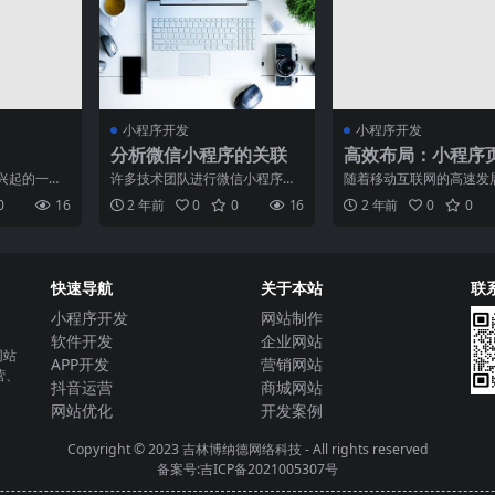
小程序开发
小程序开发
分析微信小程序的关联
高效布局：小程序
结构与样式设计指
兴起的一种
许多技术团队进行微信小程序开
随着移动互联网的高速发
过移动互联
发的情况下，由于有很多的公司
多企业开始逐渐转向小程
0
16
2 年前
0
0
16
2 年前
0
0
平台的
在小程序开发以前，就拥有
销，希望借助小程序来获
快速导航
关于本站
联
小程序开发
网站制作
软件开发
企业网站
网站
APP开发
营销网站
营、
抖音运营
商城网站
网站优化
开发案例
Copyright © 2023
吉林博纳德网络科技
- All rights reserved
备案号:吉ICP备2021005307号