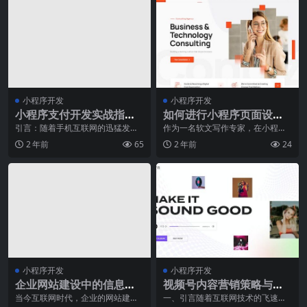
小程序开发
小程序开发
小程序支付开发实战指
如何进行小程序页面设
南：解决支付相关的常见
计？
引言：随着手机互联网的迅猛发
作为一名软文写作专家，在小程序
展，小程序成为了人们生活中极为
页面设计方面也有着自己的经验和
问题
2 年前
65
2 年前
24
重要的组成部分。而小程
见解。小程序作为一种
小程序开发
小程序开发
企业网站建设中的信息架
视频号内容营销策略与技
构设计
巧
当今互联网时代，企业的网站建设
一、引言随着互联网技术的飞速发