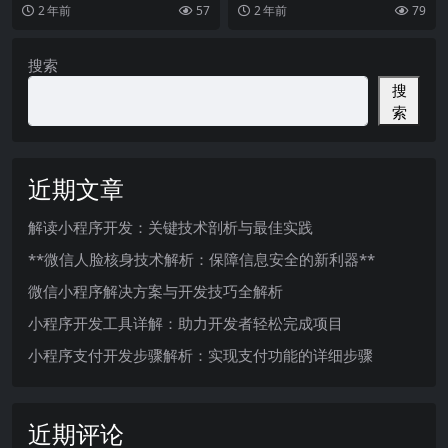
扮演着极为重要的角色。一个好的
展，视频号内容营销逐渐成为企业
2 年前
57
2 年前
79
企业网站不仅可以为企
营销策略中不可或缺的
搜索
搜
索
近期文章
解读小程序开发：关键技术剖析与最佳实践
**微信人脸核身技术解析：保障信息安全的新利器**
微信小程序解决方案与开发技巧全解析
小程序开发工具详解：助力开发者轻松完成项目
小程序支付开发步骤解析：实现支付功能的详细步骤
近期评论