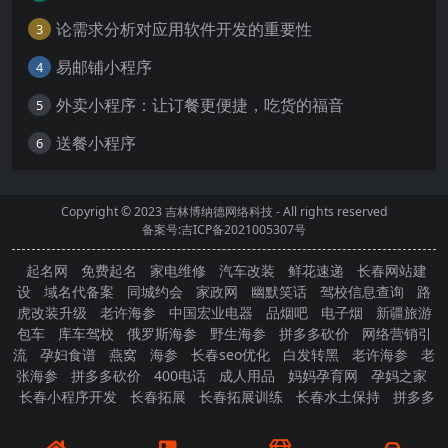
论需求分析对应用软件开发的重要性
3
易邮铺小程序
4
外卖小程序：让订餐更便捷，吃货的福音
5
送餐小程序
6
Copyright © 2023
吉林博纳德网络科技
- All rights reserved
备案号:吉ICP备2021005307号
起名网
免费起名
家电维修
汽车改装
鲜花速递
长春网站建
设
域名代备案
同城约会
家政网
幽默笑话
驾校信息查询
路
虎改装升级
老许海参
中国宏业电器
品烟吧
电子烟
新疆旅游
包车
库车驾校
俄罗斯海参
野生海参
拼多多砍价
网络营销引
流
孕妇食谱
燕窝
海参
长春seo优化
白发转黑
老许海参
老
张海参
拼多多砍价
400电话
成人用品
妈妈孕育网
孕妈之家
长春小程序开发
长春拓展
长春拓展训练
长春水土保持
拼多多
砍价