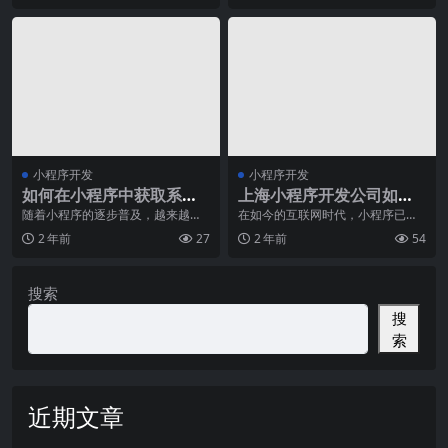
小程序开发
小程序开发
如何在小程序中获取系统
上海小程序开发公司如何
信息？
为客户制定差异化策略？
随着小程序的逐步普及，越来越多
在如今的互联网时代，小程序已经
的开发者开始使用小程序开发出各
成为了企业推广和服务的一种重要
2 年前
27
2 年前
54
种各样的应用程序。然
工具。然而，面对市场
搜索
搜
索
近期文章