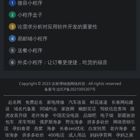
微容小程序
1
小程序盒子
2
论需求分析对应用软件开发的重要性
3
易邮铺小程序
4
送餐小程序
5
外卖小程序：让订餐更便捷，吃货的福音
6
Copyright © 2023
吉林博纳德网络科技
- All rights reserved
备案号:吉ICP备2021005307号
起名网
免费起名
家电维修
汽车改装
鲜花速递
长春网站建
设
域名代备案
同城约会
家政网
幽默笑话
驾校信息查询
路
虎改装升级
老许海参
中国宏业电器
品烟吧
电子烟
新疆旅游
包车
库车驾校
俄罗斯海参
野生海参
拼多多砍价
网络营销引
流
孕妇食谱
燕窝
海参
长春seo优化
白发转黑
老许海参
老
张海参
拼多多砍价
400电话
成人用品
妈妈孕育网
孕妈之家