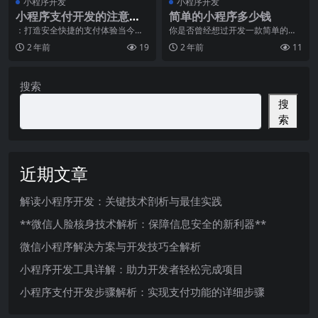
小程序开发
小程序开发
小程序支付开发的注意事
简单的小程序多少钱
项
：打造安全快捷的支付体验当今数
你是否曾经想过开发一款简单的小
字时代，随着移动支付的普及与发
程序，却不知道需要多少钱？在这
2 年前
19
2 年前
11
展，越来越多的企业开
个数字化时代，小程序
搜索
搜
索
近期文章
解读小程序开发：关键技术剖析与最佳实践
**微信人脸核身技术解析：保障信息安全的新利器**
微信小程序解决方案与开发技巧全解析
小程序开发工具详解：助力开发者轻松完成项目
小程序支付开发步骤解析：实现支付功能的详细步骤