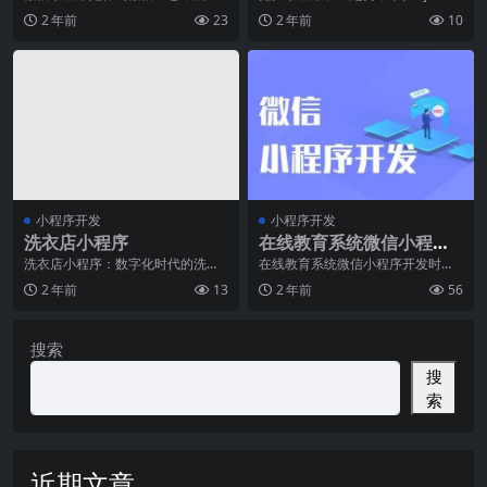
项重要功能而被引入的，它能够为
求技巧近年来，随着移动互联网的
2 年前
23
2 年前
10
商家带来许多机遇，同
快速发展，小程序
小程序开发
小程序开发
洗衣店小程序
在线教育系统微信小程序
开发平台应注意什么问题
洗衣店小程序：数字化时代的洗衣
在线教育系统微信小程序开发时，
革新随着互联网的普及和移动技术
开发者需要注意许多关键问题。这
2 年前
13
2 年前
56
的迅猛发展，小程序成
些问题不仅会影响应用
搜索
搜
索
近期文章