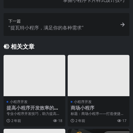
掌握小程序卡片样式设计技巧
下一篇
"提瓦特小程序，满足你的各种需求"
相关文章
小程序开发
小程序开发
提高小程序开发效率的技
商场小程序
巧
专业小程序开发技巧，助力提高开
标题：商场小程序——打造便捷高
发效率====================随
效的购物新体验随着科技的不断进
2 年前
18
2 年前
17
着
步，移动互联网的普及