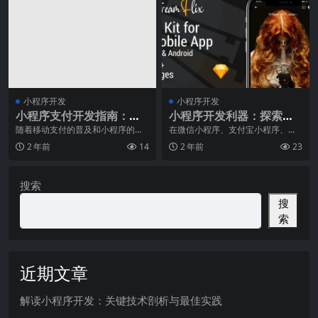
小程序开发
小程序开发
小程序支付开发指南：快
小程序开发利器：探索最
速集成支付功能
佳实践和常用组件库
随着移动支付的普及和小程序的快
在微信小程序、支付宝小程序、百
速发展，越来越多的商家开始将支
度智能小程序等各大平台小程序风
2 年前
14
2 年前
23
付功能集成到自己的小
靡的时代，开发者们都
搜索
搜
索
近期文章
解读小程序开发：关键技术剖析与最佳实践