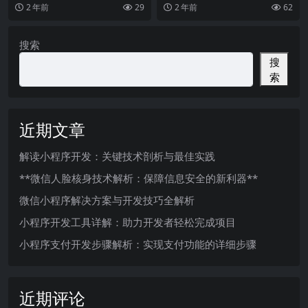
序成为了各个行业中不可或缺的一
泛，涵盖了许多日常生活的方方面
2 年前
29
2 年前
62
部分，给用户带来了便
面，如外卖、购物、社交
搜索
搜
索
近期文章
解读小程序开发：关键技术剖析与最佳实践
**微信人脸核身技术解析：保障信息安全的新利器**
微信小程序解决方案与开发技巧全解析
小程序开发工具详解：助力开发者轻松完成项目
小程序支付开发步骤解析：实现支付功能的详细步骤
近期评论