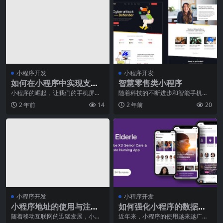
小程序开发
小程序开发
如何在小程序中实现支付
智慧零售类小程序
功能？
小程序的崛起，让我们的手机屏幕
随着科技的不断进步和智能手机的
上多了一个个小小的应用图标，点
普及，小程序成为了人们生活中不
2 年前
14
2 年前
20
击进入，我们可以享受
可或缺的一部分。在零
小程序开发
小程序开发
小程序地址的使用与注意
如何强化小程序的数据安
事项
全保障
随着移动互联网的迅猛发展，小程
近年来，小程序的使用越来越广