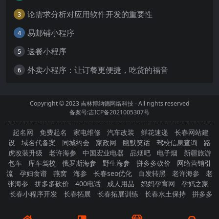
论需求分析对应用软件开发的重要性
3
易邮铺小程序
4
送餐小程序
5
外卖小程序：让订餐更便捷，吃货的福音
6
Copyright © 2023
吉林博纳德网络科技
- All rights reserved
备案号:吉ICP备2021005307号
起名网
免费起名
家电维修
汽车改装
鲜花速递
长春网站建
设
域名代备案
同城约会
家政网
幽默笑话
驾校信息查询
路
虎改装升级
老许海参
中国宏业电器
品烟吧
电子烟
新疆旅游
包车
库车驾校
俄罗斯海参
野生海参
拼多多砍价
网络营销引
流
孕妇食谱
燕窝
海参
长春seo优化
白发转黑
老许海参
老
张海参
拼多多砍价
400电话
成人用品
妈妈孕育网
孕妈之家
长春小程序开发
长春拓展
长春拓展训练
长春水土保持
拼多多
砍价