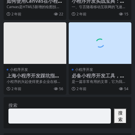
如何使用Canvas在小程序
小程序开发实战宝典：从
中绘制图形？
需求到上线全流程解析
Canvas是HTML5新增的绘图技
一、引言随着移动互联网的飞速发
术，而小程序是基于微信生态的轻
展，小程序以其轻便、快捷、跨平
2 年前
22
2 年前
15
应用开发平台。
台的特性，逐渐成为了
小程序开发
小程序开发
上海小程序开发踩坑指
必备小程序开发工具，效
南，避免常见错误
率upup
小程序的兴起使得更多企业在移动
是一篇非常有用的文章，它为我们
端展示和推广自己的产品和服务。
介绍了一些在小程序开发过程中非
2 年前
56
2 年前
54
作为其中非常繁荣的城
常实用的工具和技巧。
搜索
搜
索