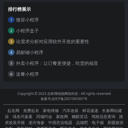
排行榜展示
微容小程序
1
小程序盒子
2
论需求分析对应用软件开发的重要性
3
易邮铺小程序
4
外卖小程序：让订餐更便捷，吃货的福音
5
送餐小程序
6
Copyright © 2023
吉林博纳德网络科技
- All rights reserved
备案号:吉ICP备2021005307号
起名网
免费起名
家电维修
汽车改装
鲜花速递
长春网站建
设
域名代备案
同城约会
家政网
幽默笑话
驾校信息查询
路
虎改装升级
老许海参
中国宏业电器
品烟吧
电子烟
新疆旅游