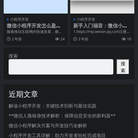
小程序开发
小程序开发
微信小程序开发怎么盈
新手入门福音：微信小程
利？5大盈利模式总结
序试水体验过程
随着移动互联网的快速发展，微信
1.https://mp.weixin.qq.com注册一
小程序已经成为了各行各业的热门
个公众号，成为开发者，
2 年前
24
2 年前
16
应用。在长春这个充满
搜索
搜
索
近期文章
解读小程序开发：关键技术剖析与最佳实践
**微信人脸核身技术解析：保障信息安全的新利器**
微信小程序解决方案与开发技巧全解析
小程序开发工具详解：助力开发者轻松完成项目