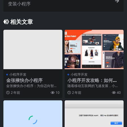
变装小程序
相关文章
小程序开发
小程序开发
金张掖快办小程序
小程序开发攻略：如何利
用云开发降低成本提高效
金张掖快办小程序：为你迈向智能
随着移动互联网的飞速发展，小程
时代开启便捷之门随着信息技术的
序已成为越来越多企业和个人开发
率
2 年前
10
2 年前
40
快速发展和人们生活水
者的首选平台。然而，