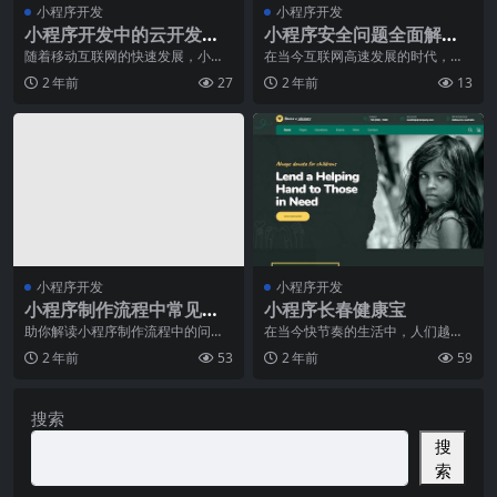
小程序开发
小程序开发
小程序开发中的云开发平
小程序安全问题全面解决
台选型与使用指南
指南
随着移动互联网的快速发展，小程
在当今互联网高速发展的时代，小
序已经成为了移动应用领域的重要
程序已经成为人们日常生活中不可
2 年前
27
2 年前
13
一环。作为一种快速且
或缺的一部分。然而，
小程序开发
小程序开发
小程序制作流程中常见的
小程序长春健康宝
问题解决方法
助你解读小程序制作流程中的问
在当今快节奏的生活中，人们越来
题，领略技术优势随着科技的不断
越注重自己的健康。随着移动互联
2 年前
53
2 年前
59
进步，小程序作为一种便
网的发展，小程序成为
搜索
搜
索