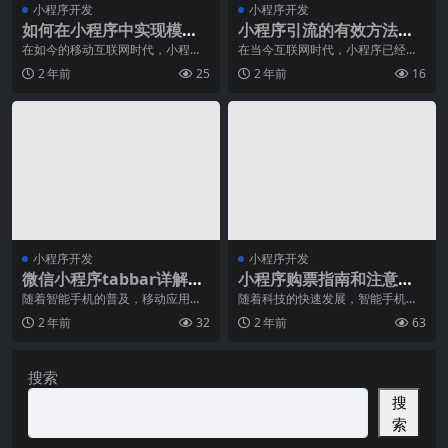
小程序开发
小程序开发
如何在小程序中实现模板
小程序引流的有效方法，
消息发送？
吸引更多用户关注
在如今的移动互联网时代，小程序
在当今互联网时代，小程序已经成
已经成为了很多人日常生活中不可
为许多企业和个人创业者借助互联
2 年前
25
2 年前
16
或缺的工具，无论是搜
网平台推广产品和服务
小程序开发
小程序开发
微信小程序tabbar详解，
小程序购票指南和注意事
快速打造精美导航菜单！
项
随着智能手机的普及，移动应用程
随着科技的快速发展，智能手机已
序已成为人们日常生活中不可缺少
经成为我们生活中不可或缺的一部
2 年前
32
2 年前
63
的一部分。微信小程序
分。而在移动应用中，
搜索
搜
索