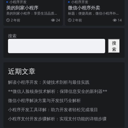
小程序开发
小程序开发
美的到家小程序
微信小程序外卖
美的到家小程序：享受生活品质的
标题：便捷高效，微信小程序外卖
专属管家生活节奏加快，工作压力
点餐，让美食触手可及随着科技的
2 年前
24
2 年前
14
增大，与此同时，人们
不断发展，外卖行业也
搜索
搜
索
近期文章
解读小程序开发：关键技术剖析与最佳实践
**微信人脸核身技术解析：保障信息安全的新利器**
微信小程序解决方案与开发技巧全解析
小程序开发工具详解：助力开发者轻松完成项目
小程序支付开发步骤解析：实现支付功能的详细步骤