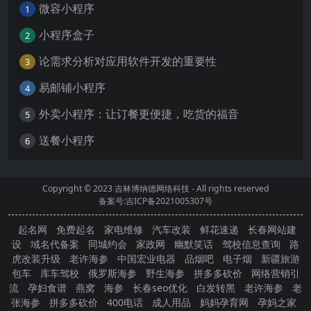
微容小程序
1
小程序盒子
2
论需求分析对应用软件开发的重要性
3
易邮铺小程序
4
外卖小程序：让订餐更便捷，吃货的福音
5
送餐小程序
6
Copyright © 2023
吉林博纳德网络科技
- All rights reserved
备案号:吉ICP备2021005307号
起名网
免费起名
家电维修
汽车改装
鲜花速递
长春网站建
设
域名代备案
同城约会
家政网
幽默笑话
驾校信息查询
路
虎改装升级
老许海参
中国宏业电器
品烟吧
电子烟
新疆旅游
包车
库车驾校
俄罗斯海参
野生海参
拼多多砍价
网络营销引
流
孕妇食谱
燕窝
海参
长春seo优化
白发转黑
老许海参
老
张海参
拼多多砍价
400电话
成人用品
妈妈孕育网
孕妈之家