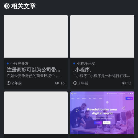
相关文章
小程序开发
小程序开发
注册商标可以为公司带来
,小程序,
什么好处？浅谈logo商标
在如今竞争激烈的商业环境中，拥
```小程序```小程序是一种运行在移动
有独一无二的标识对于一个企业的
设备上的应用程序，它具有轻便、
注册服务的价值
2 年前
16
2 年前
12
成功至关重要。一个好
易用、跨平