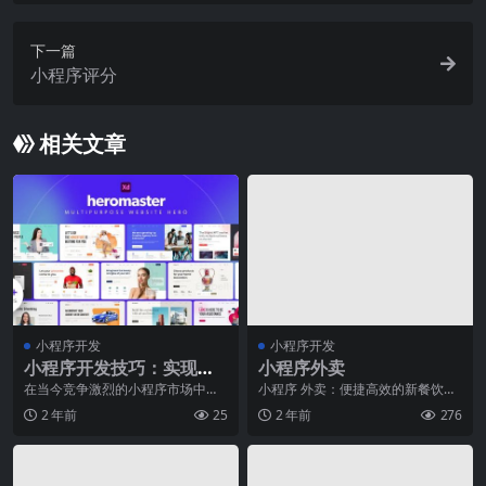
下一篇
小程序评分
相关文章
小程序开发
小程序开发
小程序开发技巧：实现独
小程序外卖
特功能的秘诀
在当今竞争激烈的小程序市场中，
小程序 外卖：便捷高效的新餐饮模
开发独特功能对于脱颖而出至关重
式随着移动互联网的发展和智能手
2 年前
25
2 年前
276
要。本文将分享一些实
机的普及，生活方式