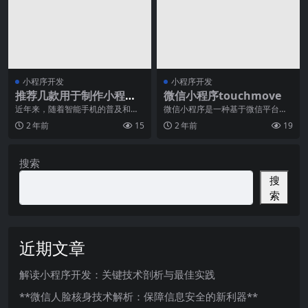
小程序开发
小程序开发
推荐几款用于制作小程序
微信小程序touchmove
的软件
近年来，随着智能手机的普及和移
微信小程序是一种基于微信平台的
动互联网的快速发展，小程序已经
应用程序，它具有轻量级、高效率
2 年前
15
2 年前
19
成为了人们生活中不可
和跨平台的特点。在微
搜索
搜
索
近期文章
解读小程序开发：关键技术剖析与最佳实践
**微信人脸核身技术解析：保障信息安全的新利器**