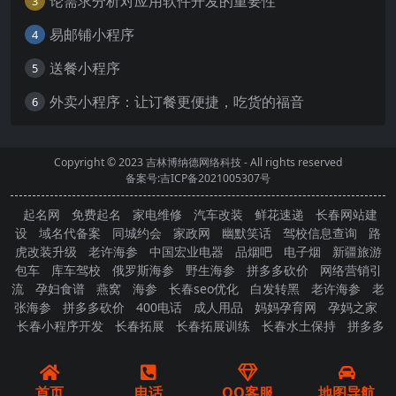
论需求分析对应用软件开发的重要性
3
易邮铺小程序
4
送餐小程序
5
外卖小程序：让订餐更便捷，吃货的福音
6
Copyright © 2023
吉林博纳德网络科技
- All rights reserved
备案号:吉ICP备2021005307号
起名网
免费起名
家电维修
汽车改装
鲜花速递
长春网站建
设
域名代备案
同城约会
家政网
幽默笑话
驾校信息查询
路
虎改装升级
老许海参
中国宏业电器
品烟吧
电子烟
新疆旅游
包车
库车驾校
俄罗斯海参
野生海参
拼多多砍价
网络营销引
流
孕妇食谱
燕窝
海参
长春seo优化
白发转黑
老许海参
老
张海参
拼多多砍价
400电话
成人用品
妈妈孕育网
孕妈之家
长春小程序开发
长春拓展
长春拓展训练
长春水土保持
拼多多
砍价
首页
电话
QQ客服
地图导航