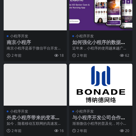
小程序开发
小程序开发
南京小程序
如何强化小程序的数据安
全保障
南京小程序是基于微信平台开发的
近年来，小程序的使用越来越广
一种应用程序，为用户提供了各类
泛，涵盖了许多日常生活的方方面
2 年前
18
2 年前
62
生活服务和便捷功能。
面，如外卖、购物、社交
小程序开发
小程序开发
外卖小程序带来的变革与
与小程序开发公司合作要
便利
重视的几层面
如今，随着移动互联网的高速发
渐渐微信小程序的普及化，对小程
展，人们生活方式的改变已然成为
序开发的要求持续提升，微信小程
2 年前
16
2 年前
20
一种现象。其中，外卖小
序开发公司的规模也更