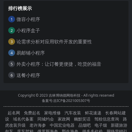
排行榜展示
微容小程序
1
小程序盒子
2
论需求分析对应用软件开发的重要性
3
易邮铺小程序
4
外卖小程序：让订餐更便捷，吃货的福音
5
送餐小程序
6
Copyright © 2023
吉林博纳德网络科技
- All rights reserved
备案号:吉ICP备2021005307号
起名网
免费起名
家电维修
汽车改装
鲜花速递
长春网站建
设
域名代备案
同城约会
家政网
幽默笑话
驾校信息查询
路
虎改装升级
老许海参
中国宏业电器
品烟吧
电子烟
新疆旅游
包车
库车驾校
俄罗斯海参
野生海参
拼多多砍价
网络营销引