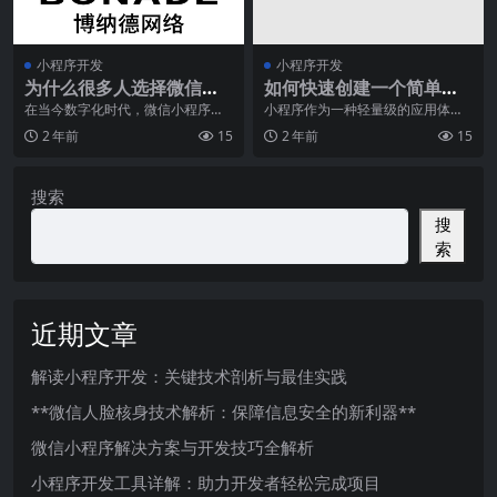
小程序开发
小程序开发
为什么很多人选择微信小
如何快速创建一个简单的
程序开发公司？
小程序？
在当今数字化时代，微信小程序已
小程序作为一种轻量级的应用体
经成为企业和个人品牌推广的重要
验，近几年来在移动应用开发领域
2 年前
15
2 年前
15
工具。随着微信用户数
逐渐流行起来。相比于传
搜索
搜
索
近期文章
解读小程序开发：关键技术剖析与最佳实践
**微信人脸核身技术解析：保障信息安全的新利器**
微信小程序解决方案与开发技巧全解析
小程序开发工具详解：助力开发者轻松完成项目