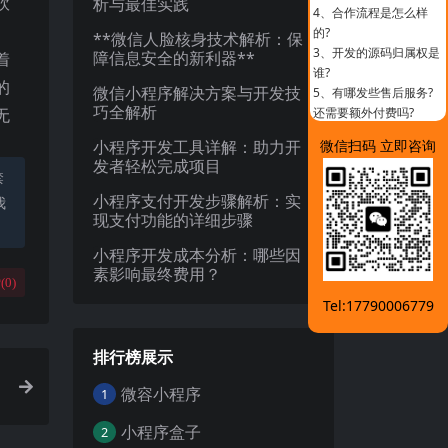
砍
析与最佳实践
4、
合作流程是怎么样
的?
**微信人脸核身技术解析：保
3、
开发的源码归属权是
障信息安全的新利器**
着
谁?
的
微信小程序解决方案与开发技
5、
有哪发些售后服务?
巧全解析
无
还需要额外付费吗?
小程序开发工具详解：助力开
微信扫码 立即咨询
发者轻松完成项目
禁
小程序支付开发步骤解析：实
我
现支付功能的详细步骤
小程序开发成本分析：哪些因
素影响最终费用？
(
0
)
Tel:17790006779
排行榜展示
微容小程序
1
小程序盒子
2