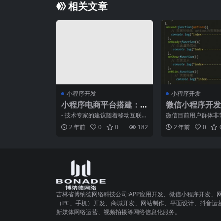
相关文章
小程序开发
小程序开发
小程序电商平台搭建：
微信小程序开发
从设计到上线
二章：项目构架
- 技术专家的建议随着移动互联网
微信目前用户群体非
的快速发展，小程序电商平台已
信推出公众号以后，
2 年前
0
0
182
2 年前
0
成为了许多企业选定的
家都看得到，也同样
吉林省博纳德网络科技公司:APP应用开发、微信小程序开发、
（PC、手机）开发、商城开发、网站制作、平面设计、抖音运
新媒体网络运营、视频拍摄等网络信息化服务。