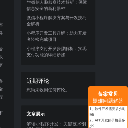
**微信人脸核身技术解析：保障
信息安全的新利器**
微信小程序解决方案与开发技巧
全解析
序
将
小程序开发工具详解：助力开发
者轻松完成项目
小程序支付开发步骤解析：实现
价
支付功能的详细步骤
乐
享
近期评论
得
金
您尚未收到任何评论。
备案常见
程
疑难问题解答
1、
软件开发需要多少时
下
文章展示
间?
2、
APP开发的价格是多
解读小程序开发：关键技术剖
少?