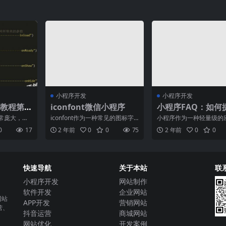
小程序开发
小程序开发
教程第
iconfont微信小程序
小程序FAQ：如何
小程序的性能？
常庞大，微
iconfont作为一种常见的图标字
小程序作为一种轻量级的
火爆程度大
体库，已经深受广大设计师和开
序，已经在移动应用市场
0
17
2 年前
0
0
75
2 年前
0
0
推动着
发者的喜爱和使用
了广泛的应用和认可。然
快速导航
关于本站
联
小程序开发
网站制作
软件开发
企业网站
网站
APP开发
营销网站
营、
抖音运营
商城网站
网站优化
开发案例