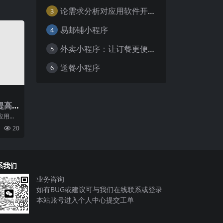
论需求分析对应用软件开发的重要性
3
易邮铺小程序
4
外卖小程序：让订餐更便捷，吃货的福音
5
送餐小程序
6
提高
应用程
中得到
20
而
系我们
业务咨询
如有BUG或建议可与我们在线联系或登录
本站账号进入个人中心提交工单